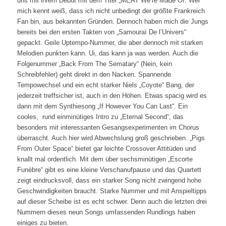
uns mit ihrem Debüt mit dem Titel „MEAT We’re Made Of. Wer
mich kennt weiß, dass ich nicht unbedingt der größte Frankreich
Fan bin, aus bekannten Gründen. Dennoch haben mich die Jungs
bereits bei den ersten Takten von „Samouraï De l’Univers“
gepackt. Geile Uptempo-Nummer, die aber dennoch mit starken
Melodien punkten kann. Ui, das kann ja was werden. Auch die
Folgenummer „Back From The Sematary“ (Nein, kein
Schreibfehler) geht direkt in den Nacken. Spannende
Tempowechsel und ein echt starker Niels „Coyote“ Bang, der
jederzeit treffsicher ist, auch in den Höhen. Etwas spacig wird es
dann mit dem Synthiesong „If However You Can Last“. Ein
cooles, rund einminütiges Intro zu „Eternal Second“, das
besonders mit interessanten Gesangsexperimenten im Chorus
überrascht. Auch hier wird Abwechslung groß geschrieben. „Pigs
From Outer Space“ bietet gar leichte Crossover Attitüden und
knallt mal ordentlich. Mit dem über sechsminütigen „Escorte
Funèbre“ gibt es eine kleine Verschanufpause und das Quartett
zeigt eindrucksvoll, dass ein starker Song nicht zwingend hohe
Geschwindigkeiten braucht. Starke Nummer und mit Anspieltipps
auf dieser Scheibe ist es echt schwer. Denn auch die letzten drei
Nummern dieses neun Songs umfassenden Rundlings haben
einiges zu bieten.