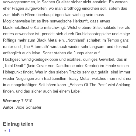
vorweggenommen, in Sachen Qualität sicher nicht abstinkt. Es werden
eher Fragen aufgeworfen, wo man Brotthogg einordnen soll, sofern das
zum bloßen Hören überhaupt irgendwie wichtig sein muss.
Möglicherweise ist es ihre norwegische Herkunft, dass etwas
blackmetallische Kälte mitschwingt. Welche obere Stilschublade hier als
erstes anwendbar ist, pendelt sich durch Doublebassteppiche und eisige
Riffings mehr zum Black Metal ein. „Northland“ schaltet im Tempo ganz
runter und „The Aftermath“ wird auch wieder sehr langsam, und diesmal
anfänglich auch leise. Sonst stehen die Jungs eher auf
Hochgeschwindigkeitsgekloppe und exaktes, quirliges Gewirbel, das in
„Total Death“ (kein Cover von Darkthrone oder Kreator) im Finale seinen
Höhepunkt findet. Was in den sieben Tracks sehr gut gefällt, sind immer
wieder Neigungen zum traditionellen Heavy Metal, welches man nicht nur
in aussagekräftigen Soli hören kann. „Echoes Of The Past“ wird Anklang
finden, und das sicher auch bei einem Label.
Wertung:
7,5/10
Autor:
Joxe Schaefer
Eintrag teilen