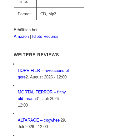
Time:
Format:
CD, Mp3
Erhältlich bei:
Amazon
|
Idiots Records
WEITERE REVIEWS
HORRIFIER – revelations of
gore
2. August 2026 - 12:00
MORTAL TERROR – filthy
old thrash
31. Juli 2026 -
12:00
ALTARAGE – cogwheel
29.
Juli 2026 - 12:00