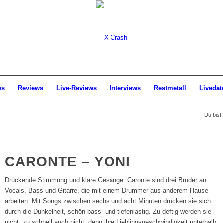
ws
Reviews
Live-Reviews
Interviews
Restmetall
Livedat
Du bist 
CARONTE – YONI
Drückende Stimmung und klare Gesänge. Caronte sind drei Brüder an
Vocals, Bass und Gitarre, die mit einem Drummer aus anderem Hause
arbeiten. Mit Songs zwischen sechs und acht Minuten drücken sie sich
durch die Dunkelheit, schön bass- und tiefenlastig. Zu deftig werden sie
nicht, zu schnell auch nicht, denn ihre Lieblingsgeschwindigkeit unterhalb