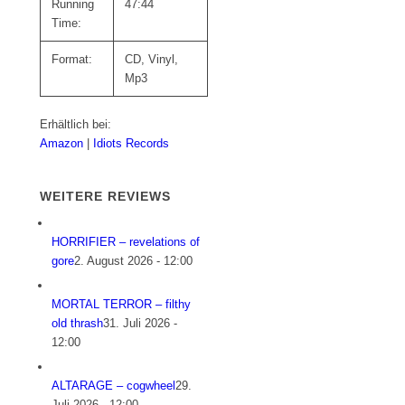
Running
47:44
Time:
Format:
CD, Vinyl,
Mp3
Erhältlich bei:
Amazon
|
Idiots Records
WEITERE REVIEWS
HORRIFIER – revelations of
gore
2. August 2026 - 12:00
MORTAL TERROR – filthy
old thrash
31. Juli 2026 -
12:00
ALTARAGE – cogwheel
29.
Juli 2026 - 12:00