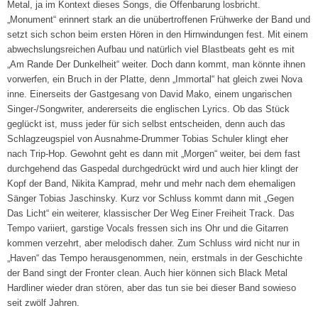
Metal, ja im Kontext dieses Songs, die Offenbarung losbricht.
„Monument“ erinnert stark an die unübertroffenen Frühwerke der Band und
setzt sich schon beim ersten Hören in den Hirnwindungen fest. Mit einem
abwechslungsreichen Aufbau und natürlich viel Blastbeats geht es mit
„Am Rande Der Dunkelheit“ weiter. Doch dann kommt, man könnte ihnen
vorwerfen, ein Bruch in der Platte, denn „Immortal“ hat gleich zwei Nova
inne. Einerseits der Gastgesang von David Mako, einem ungarischen
Singer-/Songwriter, andererseits die englischen Lyrics. Ob das Stück
geglückt ist, muss jeder für sich selbst entscheiden, denn auch das
Schlagzeugspiel von Ausnahme-Drummer Tobias Schuler klingt eher
nach Trip-Hop. Gewohnt geht es dann mit „Morgen“ weiter, bei dem fast
durchgehend das Gaspedal durchgedrückt wird und auch hier klingt der
Kopf der Band, Nikita Kamprad, mehr und mehr nach dem ehemaligen
Sänger Tobias Jaschinsky. Kurz vor Schluss kommt dann mit „Gegen
Das Licht“ ein weiterer, klassischer Der Weg Einer Freiheit Track. Das
Tempo variiert, garstige Vocals fressen sich ins Ohr und die Gitarren
kommen verzehrt, aber melodisch daher. Zum Schluss wird nicht nur in
„Haven“ das Tempo herausgenommen, nein, erstmals in der Geschichte
der Band singt der Fronter clean. Auch hier können sich Black Metal
Hardliner wieder dran stören, aber das tun sie bei dieser Band sowieso
seit zwölf Jahren.