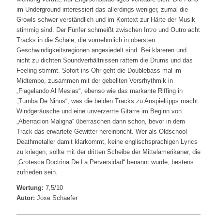
im Underground interessiert das allerdings weniger, zumal die
Growls schwer verständlich und im Kontext zur Härte der Musik
stimmig sind. Der Fünfer schmeißt zwischen Intro und Outro acht
Tracks in die Schale, die vornehmlich in obersten
Geschwindigkeitsregionen angesiedelt sind. Bei klareren und
nicht zu dichten Soundverhältnissen rattern die Drums und das
Feeling stimmt. Sofort ins Ohr geht die Doublebass mal im
Midtempo, zusammen mit der gebellten Versrhythmik in
„Flagelando Al Mesias“, ebenso wie das markante Riffing in
„Tumba De Ninos“, was die beiden Tracks zu Anspieltipps macht.
Windgeräusche und eine unverzerrte Gitarre im Beginn von
„Aberracion Maligna“ überraschen dann schon, bevor in dem
Track das erwartete Gewitter hereinbricht. Wer als Oldschool
Deathmetaller damit klarkommt, keine englischsprachigen Lyrics
zu kriegen, sollte mit der dritten Scheibe der Mittelamerikaner, die
„Grotesca Doctrina De La Perversidad“ benannt wurde, bestens
zufrieden sein.
Wertung:
7,5/10
Autor:
Joxe Schaefer