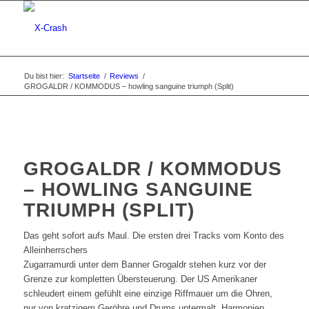
Du bist hier:
Startseite
/
Reviews
/
GROGALDR / KOMMODUS – howling sanguine triumph (Split)
GROGALDR / KOMMODUS
– HOWLING SANGUINE
TRIUMPH (SPLIT)
Das geht sofort aufs Maul. Die ersten drei Tracks vom Konto des
Alleinherrschers
Zugarramurdi unter dem Banner Grogaldr stehen kurz vor der
Grenze zur kompletten Übersteuerung. Der US Amerikaner
schleudert einem gefühlt eine einzige Riffmauer um die Ohren,
nur von kratzigem Geröhre und Drums untermalt. Harmonien