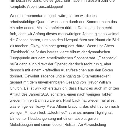
mir bekannte Band, die es geschafft haben, in diesem Jahr drei
komplette Alben rauszukloppen!
Wenn es momentan möglich wäre, hätten wir dieses
arbeitssüchtige Quartett wohl auch durch den Sommer noch das
ein oder andere Mal live abfeiern dürfen. Da bin ich doch echt
froh, dass wir Anfang dieses merkwürdigen Jahres gleich zweimal
die Chance hatten, uns von den Livequalitäten von Haunt ein Bild
zu machen. Okay, nun aber genug des Hätte, Wenn und Abers.
„Flashback“ heißt das bereits vierte Album der dynamischen
Jungspunde aus dem amerikanischen Sonnenstaat. „Flashback“
heißt dann auch direkt der Opener, der doch recht ruhig, aber
dennoch mit einem kraftvollen Ausrufezeichen aus den Boxen
donnert. Gewohnt sägende und eingängige Gitarrenstrecken
gepaart mit dem unverkennbaren Gesang von Trevor William
Church. Es ist wirklich erstaunlich, dass Haunt es auch im dritten
Anlauf des Jahres 2020 schaffen, einen nach wenigen Takten
wieder in ihren Bann zu ziehen. Flashback hat wieder mal alles,
was ein geiles Heavy Metal Album braucht, das steht schon nach
wenigen Minuten fest. „Electrified“ ist eines meiner Highlights.
Ein echter Headbangersong mit einem absolut geilen
Melodiebogen und einem coolen Refrain. An Abwechslung