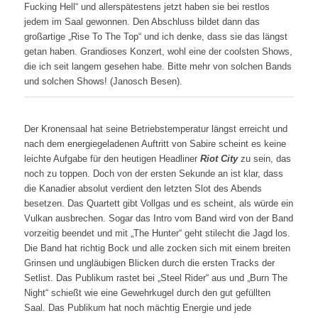
Fucking Hell“ und allerspätestens jetzt haben sie bei restlos
jedem im Saal gewonnen. Den Abschluss bildet dann das
großartige „Rise To The Top“ und ich denke, dass sie das längst
getan haben. Grandioses Konzert, wohl eine der coolsten Shows,
die ich seit langem gesehen habe. Bitte mehr von solchen Bands
und solchen Shows! (Janosch Besen).
Der Kronensaal hat seine Betriebstemperatur längst erreicht und
nach dem energiegeladenen Auftritt von Sabire scheint es keine
leichte Aufgabe für den heutigen Headliner
Riot City
zu sein, das
noch zu toppen. Doch von der ersten Sekunde an ist klar, dass
die Kanadier absolut verdient den letzten Slot des Abends
besetzen. Das Quartett gibt Vollgas und es scheint, als würde ein
Vulkan ausbrechen. Sogar das Intro vom Band wird von der Band
vorzeitig beendet und mit „The Hunter“ geht stilecht die Jagd los.
Die Band hat richtig Bock und alle zocken sich mit einem breiten
Grinsen und ungläubigen Blicken durch die ersten Tracks der
Setlist. Das Publikum rastet bei „Steel Rider“ aus und „Burn The
Night“ schießt wie eine Gewehrkugel durch den gut gefüllten
Saal. Das Publikum hat noch mächtig Energie und jede