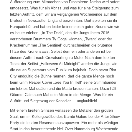
Aufforderung zum Mitmachen von Frontsirene Jordan wird sofort
umgesetzt. Was für ein Abriss und was für eine Steigerung zum
letzten Auftritt, dem wir am vergangenen Wochenende auf dem
Brofest in Newcastle, England beiwohnten. Dort spielten sie ihr
Europadebüt und hatten leider keinen solch guten Sound wie wir
es heute erleben. „In The Dark“, den die Jungs ihrem 2016
verstorbenen Drummers Ty Gogal widmen, „Tyrant“ oder der
Krachernummer „The Sentinel“ durchschneiden die brütende
Hitze des Kronensaals. Selbst dem ein oder anderen ist bei
diesem Auftritt nach Crowdsurfing zu Mute. Nach dem letzten
Track der Setlist „Halloween At Midnight“ werden die Jungs wie
die neuen Superstars vom Publikum bejubelt. Doch bevor Riot
City endgültig die Bühne räumen, darf die ganze Menge noch
beim Grim Reaper Cover „See You In Hell“ seine Stimmbänder
ein letztes Mal quälen und die Matte kreisen lassen. Dazu hält
Gitarrist Cale auch Mal sein Mikro in die Menge. Was für ein
Auftritt und Siegeszug der Kanadier … unglaublich!
Mit einem breiten Grinsen verlassen die Metaller den großen
Saal, um im Kellergewölbe des Bambi Galore bei der After Show
Party die letzten Reserven auszupowern. Ein mehr als würdiger
Start in das bevorstehende Hell Over Hammaburg Wochenende.