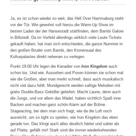
Ja, es ist schon wieder so weit, das Hell Over Hammaburg steht
vor der Tür. Wie gewohnt soll hierzu die Warm-Up Show im
besten Laden der der Hansestadt stattfinden, dem Bambi Galore
in Billstedt. Da im Vorfeld allerdings wirklich viele Leute Tickets
gekauft haben, hat man sich entschieden, die ganze Nummer in
den großen Bruder vom Bambi, den Kronensaal des
Kulturpalastes direkt nebenan zu verlegen.
Punkt 19:00 Uhr legen die Kanadier von
Iron Kingdom
auch
schon los. Und wie. Aussehen und Posen können sie schon mal
wie die Großen, aber man merkt schnell, dass auch musikalisch
nicht viel dazu fehlt. Mundgerecht werden saftige Melodien mit
gratis Double-Bass Geböller geliefert. Macht Laune, denn auch
die Jungs, und vor allem das Mädel, haben sichtlich Spaß inne
Backen und machen ganz schön Alarm auf der Bühne.
Stageacting, bei dem man sich fragt, wie da die Luft noch
ausreicht, um so tight zu spielen, wie Iron Kingdom das eben
gerade tun. Das klingt auch alles deutlich härter und satter als
auf Platte, gefällt mir! Stark sind die immer wiederkehrenden