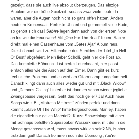
gezeigt, dass sie auch live absolut überzeugen. Das einzige
Problem war die frühe Spielzeit, sodass zwar viele Leute da
waren, aber die Augen noch nicht so ganz offen hatten. Anders
heute im Kronensaal. Perfekte Uhrzeit und gerammelt volle Bude,
so gehört sich das!
Sab
ï
re
legen dann auch von der ersten Note
an los wie die Feuerwehr! Mit „One For The Road“ feuern Sabire
direkt mal einen Gassenhauer vom „Gates Ajar“ Album raus.
Direkt danach wird zu Hilfenahme des Schildes der Titel „To Hell
Or Bust“ abgefeiert. Mein lieber Scholli, geht hier die Post ab.
Das komplette Bühnenbild ist perfekt durchdacht, hier passt
einfach alles wie der Arsch auf den Eimer. Dann gibt es kurz
technische Probleme und es wird am Gitarrenamp rumgefummelt.
Danach klingt dann auch alles wieder gut und mit „Black Widow“
und „Demons Calling“ hinterher ist dann eh schon wieder jegliche
Zwangspause vergessen. Geht das noch geiler? Ja! Auch neue
Songs wie z.B. „Mistress Mistress“ zünden perfekt und dann
kommt „Slave Of The Whip“ hinterhergeschoben. Man ey, haben
die eigentlich nur geiles Material?! Kurze Showeinlage mit einer
mit Schnaps befüllten Supersoaker Wasserknarre, mit der in die
Menge geschossen wird, muss sowas wirklich sein? Nö, is aber
trotzdem geil! Danach kommen noch der Übersong „You’re