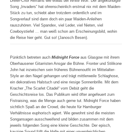
Dreier-Chor Refrains wie etwas bei White Wolf. Der angekündigte
Song „Invaders“ hat ohrenscheinlich erstmal nix mit dem Maiden-
Stück zu tun, schiebt aber trotzdem ordentlich und im
Songverlauf sind dann doch ein paar Maiden-Anleihen
rauszuhören. Viel Spandex, viel Leder, viel Nieten, viel
Cowboystiefel … man weiß schon am Erscheinungsbild, wohin
die Reise hier geht. Gut so! (Janosch Besen).
Pünktlich betreten auch
Midnight Force
aus Glasgow mit ihrem
Oberhausener Gitarristen Ansgar die Bühne. Fronter und Stilikone
John hat inzwischen sein früheres Bühnenoutfit im Mittelalter-
Style an den Nagel gehangen und trägt mittlerweile Schlaghose,
ein dekoratives Halstuch und eine riesige Sonnenbrille. Mit dem
Kracher „The Scarlet Citadel“ vom Debüt geht die
Geschichtsreise los. Das Publikum wird öfter angefeuert zum
Fistraising, was die Menge auch gerne tut. Midnight Force haben
sichtlich Spaß an der Crowd, die heute für Hamburger
Verhältnisse euphorisch agiert. Wie gewohnt sind die meisten
Songansagen ausschweifend und bilden zusammen mit dem
jeweils folgenden Song eine kleine Geschichte. Der episch,
kauzige Sound füllt die Halle mit einer unvergleichlichen