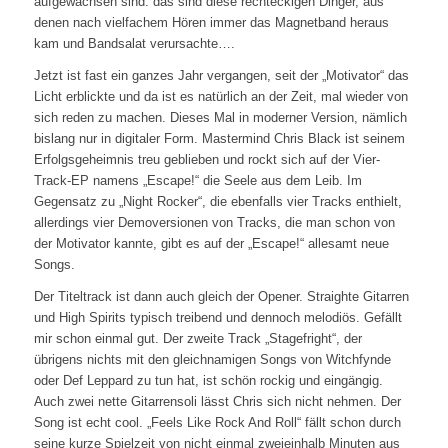
aufgewachsen sind: das sind diese rechteckigen Dinger, aus
denen nach vielfachem Hören immer das Magnetband heraus
kam und Bandsalat verursachte….
Jetzt ist fast ein ganzes Jahr vergangen, seit der „Motivator“ das
Licht erblickte und da ist es natürlich an der Zeit, mal wieder von
sich reden zu machen. Dieses Mal in moderner Version, nämlich
bislang nur in digitaler Form. Mastermind Chris Black ist seinem
Erfolgsgeheimnis treu geblieben und rockt sich auf der Vier-
Track-EP namens „Escape!“ die Seele aus dem Leib. Im
Gegensatz zu „Night Rocker“, die ebenfalls vier Tracks enthielt,
allerdings vier Demoversionen von Tracks, die man schon von
der Motivator kannte, gibt es auf der „Escape!“ allesamt neue
Songs.
Der Titeltrack ist dann auch gleich der Opener. Straighte Gitarren
und High Spirits typisch treibend und dennoch melodiös. Gefällt
mir schon einmal gut. Der zweite Track „Stagefright“, der
übrigens nichts mit den gleichnamigen Songs von Witchfynde
oder Def Leppard zu tun hat, ist schön rockig und eingängig.
Auch zwei nette Gitarrensoli lässt Chris sich nicht nehmen. Der
Song ist echt cool. „Feels Like Rock And Roll“ fällt schon durch
seine kurze Spielzeit von nicht einmal zweieinhalb Minuten aus