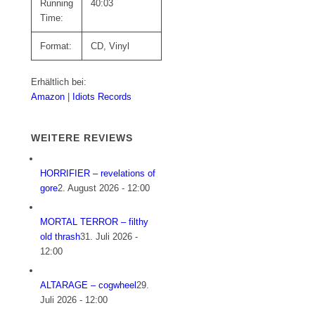
Running
40:03
Time:
Format:
CD, Vinyl
Erhältlich bei:
Amazon
|
Idiots Records
WEITERE REVIEWS
HORRIFIER – revelations of
gore
2. August 2026 - 12:00
MORTAL TERROR – filthy
old thrash
31. Juli 2026 -
12:00
ALTARAGE – cogwheel
29.
Juli 2026 - 12:00