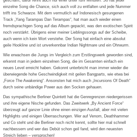
geschafft, dafür rennt auch nur einer unter fünf Minuten. So hat jeder
einzelne Song die Chance, sich auch voll zu entfalten und jede Nummer
trifft ins Schwarze. Mit dem vermutlich auf Indonesisch gesungenen
Track „Yang Tarampas Dan Terampas“, hat man auch wieder einen
fremdsprachigen Song auf das Album gepackt, was den exotischen Spirit
noch verstärkt. Übrigens einer meiner Lieblingssongs auf der Scheibe,
auch wenn ich kein Wort verstehe. Der Song hat einfach eine absolut
geile Hookline und ist unverkennbar Indian Nightmare und ein Ohrwurm.
Wie erwachsen die Jungs im Vergleich zum Erstlingswerk geworden sind,
erkennt man in jedem einzelnen Song, die im Gesamten einfach ein
neues Level erreicht haben. Gekonnt unterbricht man immer wieder die
überwiegende hohe Geschwindigkeit mit geilen Bangparts, wie etwa bei
„Force The Awakening“. Ansonsten hat mich auch „Incursions Of Death“
durch seine unbändige Power aus den Socken gehauen.
Das sympathische Berliner Quintett hat die Genregrenzen niedergerissen
und ihre eigene Nische gefunden. Das Zweitwerk „By Ancient Force“
überzeugt auf ganzer Linie ohne einen einzigen Ausfall, aber mit vielen
Highlights und einigen Überraschungen. Wer auf Venom, Deathhammer
und Co steht und die Berliner noch nicht kennt, sollte hier mal schnell
nachbessern und wer das Debüt schon geil fand, wird den neuesten
Streich lieben – versprochen!