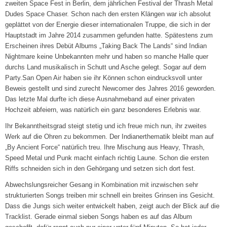
zweiten Space Fest in Berlin, dem jährlichen Festival der Thrash Metal
Dudes Space Chaser. Schon nach den ersten Klängen war ich absolut
geplättet von der Energie dieser internationalen Truppe, die sich in der
Hauptstadt im Jahre 2014 zusammen gefunden hatte. Spätestens zum
Erscheinen ihres Debüt Albums „Taking Back The Lands“ sind Indian
Nightmare keine Unbekannten mehr und haben so manche Halle quer
durchs Land musikalisch in Schutt und Asche gelegt. Sogar auf dem
Party.San Open Air haben sie ihr Können schon eindrucksvoll unter
Beweis gestellt und sind zurecht Newcomer des Jahres 2016 geworden.
Das letzte Mal durfte ich diese Ausnahmeband auf einer privaten
Hochzeit abfeiern, was natürlich ein ganz besonderes Erlebnis war.
Ihr Bekanntheitsgrad steigt stetig und ich freue mich nun, ihr zweites
Werk auf die Ohren zu bekommen. Der Indianerthematik bleibt man auf
„By Ancient Force“ natürlich treu. Ihre Mischung aus Heavy, Thrash,
Speed Metal und Punk macht einfach richtig Laune. Schon die ersten
Riffs schneiden sich in den Gehörgang und setzen sich dort fest.
Abwechslungsreicher Gesang in Kombination mit inzwischen sehr
strukturierten Songs treiben mir schnell ein breites Grinsen ins Gesicht.
Dass die Jungs sich weiter entwickelt haben, zeigt auch der Blick auf die
Tracklist. Gerade einmal sieben Songs haben es auf das Album