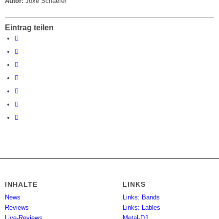
Autor:
Joxe Schaefer
Eintrag teilen
INHALTE
LINKS
News
Links: Bands
Reviews
Links: Lables
Live-Reviews
Metal-DJ