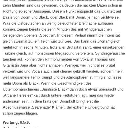
zehn Minuten sind das geworden, da deuten die nackten Daten schon in
Richtung epischer Aussagen. Diesem Punkt entspricht das Quartett auf
Basis von Doom und Black, oder Black mit Doom, je nach Sichtweise.
Was die Ostdeutschen an wenig beleuchteter Breitfläche aufbauen
können, zeigen bereits die zehn Minuten des mit Windgeräuschen
loslegenden Openers „Spectral“. In diesem Verlauf nimmt die Intensität
gleich zweimal zu, ein Teich wird zur See. Das kann das „Portal“ gleich
mehrfach in sechs Minuten, trotz aller Brutalität sanft, einer einsetzenden
Turbine gleich, auf monströsen Megasound verbreitern. Synthiegeräusche
tauchen auf, können den Riffmonumenten von Vokalist Thomas und
Gitarristin Jana aber nichts anhaben. Weniger, weil nicht alles brutal
verzerrt wird und Vocals auch mal cleaner gebrüllt werden, sondern mehr,
weil langsamere Tempi trumpf und die Atmosphären stimmig sind, isses
mehr Doom als Black. Wenn die Geschwindigkeit des
Uptempomarschierers „Uninfinite Black“ dann doch etwas überrascht und
„Arcane Heresies“ kalt durch untere Fettstufen jagt, mag das wieder
andersrum sein. In dem kratzigen Doomkult bringt erst die
Abschlusswalze „Searenade“ Klarheit, der extreme Underground hat
schon zugeschlagen.
Wertung:
8,5/10