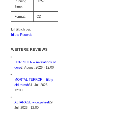
Running
50:57
Time:
Format:
CD
Erhältlich bei:
Idiots Records
WEITERE REVIEWS
HORRIFIER – revelations of
gore
2. August 2026 - 12:00
MORTAL TERROR – filthy
old thrash
31. Juli 2026 -
12:00
ALTARAGE – cogwheel
29.
Juli 2026 - 12:00