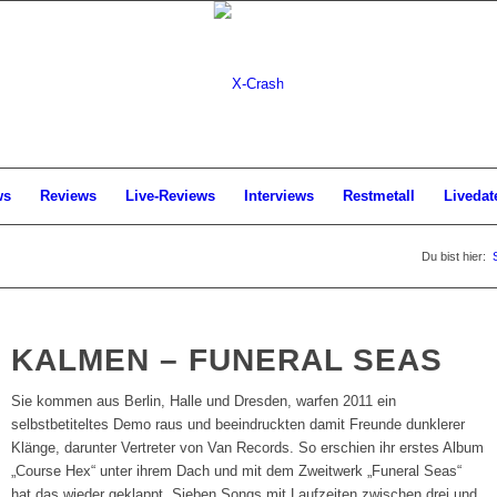
ws
Reviews
Live-Reviews
Interviews
Restmetall
Livedat
Du bist hier:
KALMEN – FUNERAL SEAS
Sie kommen aus Berlin, Halle und Dresden, warfen 2011 ein
selbstbetiteltes Demo raus und beeindruckten damit Freunde dunklerer
Klänge, darunter Vertreter von Van Records. So erschien ihr erstes Album
„Course Hex“ unter ihrem Dach und mit dem Zweitwerk „Funeral Seas“
hat das wieder geklappt. Sieben Songs mit Laufzeiten zwischen drei und