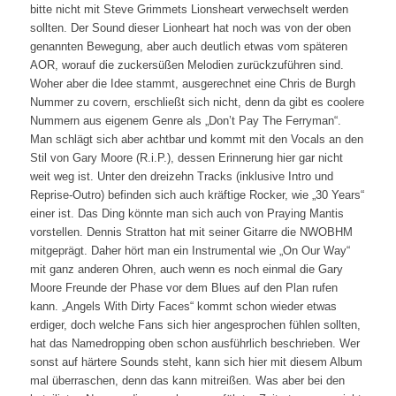
bitte nicht mit Steve Grimmets Lionsheart verwechselt werden
sollten. Der Sound dieser Lionheart hat noch was von der oben
genannten Bewegung, aber auch deutlich etwas vom späteren
AOR, worauf die zuckersüßen Melodien zurückzuführen sind.
Woher aber die Idee stammt, ausgerechnet eine Chris de Burgh
Nummer zu covern, erschließt sich nicht, denn da gibt es coolere
Nummern aus eigenem Genre als „Don’t Pay The Ferryman“.
Man schlägt sich aber achtbar und kommt mit den Vocals an den
Stil von Gary Moore (R.i.P.), dessen Erinnerung hier gar nicht
weit weg ist. Unter den dreizehn Tracks (inklusive Intro und
Reprise-Outro) befinden sich auch kräftige Rocker, wie „30 Years“
einer ist. Das Ding könnte man sich auch von Praying Mantis
vorstellen. Dennis Stratton hat mit seiner Gitarre die NWOBHM
mitgeprägt. Daher hört man ein Instrumental wie „On Our Way“
mit ganz anderen Ohren, auch wenn es noch einmal die Gary
Moore Freunde der Phase vor dem Blues auf den Plan rufen
kann. „Angels With Dirty Faces“ kommt schon wieder etwas
erdiger, doch welche Fans sich hier angesprochen fühlen sollten,
hat das Namedropping oben schon ausführlich beschrieben. Wer
sonst auf härtere Sounds steht, kann sich hier mit diesem Album
mal überraschen, denn das kann mitreißen. Was aber bei den