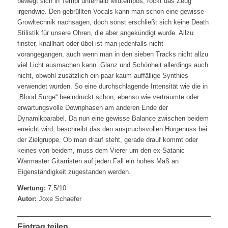
bewegt sich in Tempi unterhalb Midtempos, rockt das Zeug
irgendwie. Den gebrüllten Vocals kann man schon eine gewisse
Growltechnik nachsagen, doch sonst erschließt sich keine Death
Stilistik für unsere Ohren, die aber angekündigt wurde. Allzu
finster, knallhart oder übel ist man jedenfalls nicht
vorangegangen, auch wenn man in den sieben Tracks nicht allzu
viel Licht ausmachen kann. Glanz und Schönheit allerdings auch
nicht, obwohl zusätzlich ein paar kaum auffällige Synthies
verwendet wurden. So eine durchschlagende Intensität wie die in
„Blood Surge“ beeindruckt schon, ebenso wie verträumte oder
erwartungsvolle Downphasen am anderen Ende der
Dynamikparabel. Da nun eine gewisse Balance zwischen beidem
erreicht wird, beschreibt das den anspruchsvollen Hörgenuss bei
der Zielgruppe. Ob man drauf steht, gerade drauf kommt oder
keines von beidem, muss dem Vierer um den ex-Satanic
Warmaster Gitarristen auf jeden Fall ein hohes Maß an
Eigenständigkeit zugestanden werden.
Wertung:
7,5/10
Autor:
Joxe Schaefer
Eintrag teilen