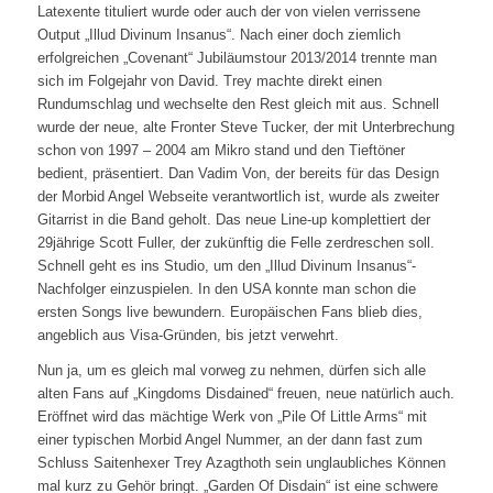
Latexente tituliert wurde oder auch der von vielen verrissene
Output „Illud Divinum Insanus“. Nach einer doch ziemlich
erfolgreichen „Covenant“ Jubiläumstour 2013/2014 trennte man
sich im Folgejahr von David. Trey machte direkt einen
Rundumschlag und wechselte den Rest gleich mit aus. Schnell
wurde der neue, alte Fronter Steve Tucker, der mit Unterbrechung
schon von 1997 – 2004 am Mikro stand und den Tieftöner
bedient, präsentiert. Dan Vadim Von, der bereits für das Design
der Morbid Angel Webseite verantwortlich ist, wurde als zweiter
Gitarrist in die Band geholt. Das neue Line-up komplettiert der
29jährige Scott Fuller, der zukünftig die Felle zerdreschen soll.
Schnell geht es ins Studio, um den „Illud Divinum Insanus“-
Nachfolger einzuspielen. In den USA konnte man schon die
ersten Songs live bewundern. Europäischen Fans blieb dies,
angeblich aus Visa-Gründen, bis jetzt verwehrt.
Nun ja, um es gleich mal vorweg zu nehmen, dürfen sich alle
alten Fans auf „Kingdoms Disdained“ freuen, neue natürlich auch.
Eröffnet wird das mächtige Werk von „Pile Of Little Arms“ mit
einer typischen Morbid Angel Nummer, an der dann fast zum
Schluss Saitenhexer Trey Azagthoth sein unglaubliches Können
mal kurz zu Gehör bringt. „Garden Of Disdain“ ist eine schwere