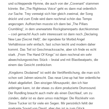
und schleppende Hymne, die auch von der „Covenant“ stammen
könnte. Bei „The Righteous Voice“ geht es dann mal ordentlich
zur Sache. Trey verewigt sich hier gleich zweimal, der Song
drückt und zum Ende wird dann nochmal schön das Tempo
angezogen. Aufhorchen musste ich dann bei „The Pillars
Crumbling“, in dem unerwartete Rockgitarrenparts durchkommen
– cool gemacht! Auch sehr interessant ist dann noch „Declaring
New Law (Secret Hell)“, der irgendwie für Morbid Angel
Verhältnisse sehr einfach, fast schon leicht und modern daher
kommt. Das Teil ist Geschmackssache, aber ich finde es echt
stark. „From The Hand Of Kings“ ist dann nochmal ein sehr
abwechslungsreiches Stück – brutal und mit Blastbeatparts, die
einem das Gesicht zerdrücken.
„Kingdoms Disdained“ ist wohl die Veröffentlichung, die man sich
schon seit Jahren wünscht. Das neue Line-up hat hier ordentliche
Arbeit abgeliefert. Den einzigen Minuspunkt, den ich hier
anbringen kann, ist der etwas zu dünn produzierte Drumsound.
Der Rundling braucht auch mehr als einen Durchlauf, um zu
zünden, dafür ist es dann umso mächtiger. Die Rückkehr von
Steve Tucker ist für viele ein Segen. Mir persönlich fehlt der
markante Sound von David, aber das ist ja zum Glück