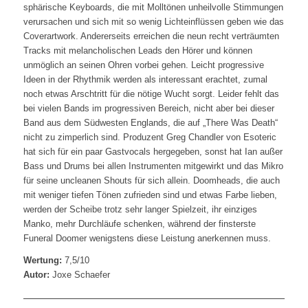
sphärische Keyboards, die mit Molltönen unheilvolle Stimmungen
verursachen und sich mit so wenig Lichteinflüssen geben wie das
Coverartwork. Andererseits erreichen die neun recht verträumten
Tracks mit melancholischen Leads den Hörer und können
unmöglich an seinen Ohren vorbei gehen. Leicht progressive
Ideen in der Rhythmik werden als interessant erachtet, zumal
noch etwas Arschtritt für die nötige Wucht sorgt. Leider fehlt das
bei vielen Bands im progressiven Bereich, nicht aber bei dieser
Band aus dem Südwesten Englands, die auf „There Was Death“
nicht zu zimperlich sind. Produzent Greg Chandler von Esoteric
hat sich für ein paar Gastvocals hergegeben, sonst hat Ian außer
Bass und Drums bei allen Instrumenten mitgewirkt und das Mikro
für seine uncleanen Shouts für sich allein. Doomheads, die auch
mit weniger tiefen Tönen zufrieden sind und etwas Farbe lieben,
werden der Scheibe trotz sehr langer Spielzeit, ihr einziges
Manko, mehr Durchläufe schenken, während der finsterste
Funeral Doomer wenigstens diese Leistung anerkennen muss.
Wertung:
7,5/10
Autor:
Joxe Schaefer