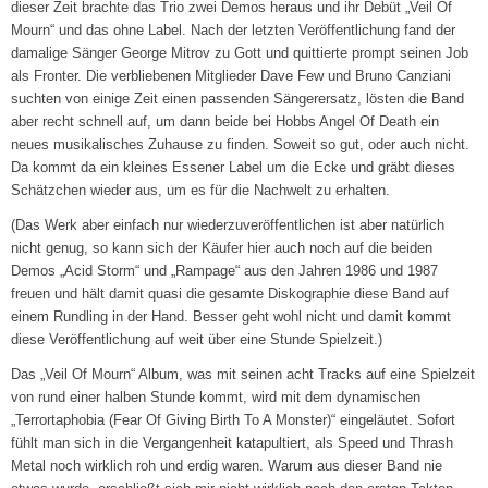
dieser Zeit brachte das Trio zwei Demos heraus und ihr Debüt „Veil Of
Mourn“ und das ohne Label. Nach der letzten Veröffentlichung fand der
damalige Sänger George Mitrov zu Gott und quittierte prompt seinen Job
als Fronter. Die verbliebenen Mitglieder Dave Few und Bruno Canziani
suchten von einige Zeit einen passenden Sängerersatz, lösten die Band
aber recht schnell auf, um dann beide bei Hobbs Angel Of Death ein
neues musikalisches Zuhause zu finden. Soweit so gut, oder auch nicht.
Da kommt da ein kleines Essener Label um die Ecke und gräbt dieses
Schätzchen wieder aus, um es für die Nachwelt zu erhalten.
(Das Werk aber einfach nur wiederzuveröffentlichen ist aber natürlich
nicht genug, so kann sich der Käufer hier auch noch auf die beiden
Demos „Acid Storm“ und „Rampage“ aus den Jahren 1986 und 1987
freuen und hält damit quasi die gesamte Diskographie diese Band auf
einem Rundling in der Hand. Besser geht wohl nicht und damit kommt
diese Veröffentlichung auf weit über eine Stunde Spielzeit.)
Das „Veil Of Mourn“ Album, was mit seinen acht Tracks auf eine Spielzeit
von rund einer halben Stunde kommt, wird mit dem dynamischen
„Terrortaphobia (Fear Of Giving Birth To A Monster)“ eingeläutet. Sofort
fühlt man sich in die Vergangenheit katapultiert, als Speed und Thrash
Metal noch wirklich roh und erdig waren. Warum aus dieser Band nie