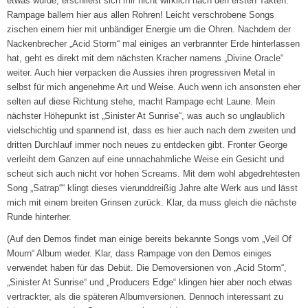
etwas wurde, erschließt sich mir nicht wirklich nach den ersten Takten.
Rampage ballern hier aus allen Rohren! Leicht verschrobene Songs
zischen einem hier mit unbändiger Energie um die Ohren. Nachdem der
Nackenbrecher „Acid Storm“ mal einiges an verbrannter Erde hinterlassen
hat, geht es direkt mit dem nächsten Kracher namens „Divine Oracle“
weiter. Auch hier verpacken die Aussies ihren progressiven Metal in
selbst für mich angenehme Art und Weise. Auch wenn ich ansonsten eher
selten auf diese Richtung stehe, macht Rampage echt Laune. Mein
nächster Höhepunkt ist „Sinister At Sunrise“, was auch so unglaublich
vielschichtig und spannend ist, dass es hier auch nach dem zweiten und
dritten Durchlauf immer noch neues zu entdecken gibt. Fronter George
verleiht dem Ganzen auf eine unnachahmliche Weise ein Gesicht und
scheut sich auch nicht vor hohen Screams. Mit dem wohl abgedrehtesten
Song „Satrap““ klingt dieses vierunddreißig Jahre alte Werk aus und lässt
mich mit einem breiten Grinsen zurück. Klar, da muss gleich die nächste
Runde hinterher.
(Auf den Demos findet man einige bereits bekannte Songs vom „Veil Of
Mourn“ Album wieder. Klar, dass Rampage von den Demos einiges
verwendet haben für das Debüt. Die Demoversionen von „Acid Storm“,
„Sinister At Sunrise“ und „Producers Edge“ klingen hier aber noch etwas
vertrackter, als die späteren Albumversionen. Dennoch interessant zu