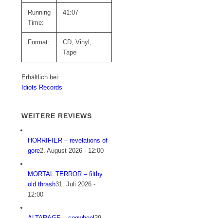
Running
41:07
Time:
Format:
CD, Vinyl,
Tape
Erhältlich bei:
Idiots Records
WEITERE REVIEWS
HORRIFIER – revelations of
gore
2. August 2026 - 12:00
MORTAL TERROR – filthy
old thrash
31. Juli 2026 -
12:00
ALTARAGE – cogwheel
29.