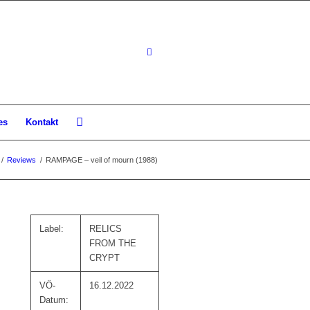
es
Kontakt
/
Reviews
/
RAMPAGE – veil of mourn (1988)
Label:
RELICS
FROM THE
CRYPT
VÖ-
16.12.2022
Datum: