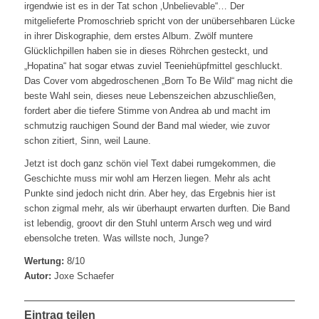
irgendwie ist es in der Tat schon ‚Unbelievable“… Der
mitgelieferte Promoschrieb spricht von der unübersehbaren Lücke
in ihrer Diskographie, dem erstes Album. Zwölf muntere
Glücklichpillen haben sie in dieses Röhrchen gesteckt, und
„Hopatina“ hat sogar etwas zuviel Teeniehüpfmittel geschluckt.
Das Cover vom abgedroschenen „Born To Be Wild“ mag nicht die
beste Wahl sein, dieses neue Lebenszeichen abzuschließen,
fordert aber die tiefere Stimme von Andrea ab und macht im
schmutzig rauchigen Sound der Band mal wieder, wie zuvor
schon zitiert, Sinn, weil Laune.
Jetzt ist doch ganz schön viel Text dabei rumgekommen, die
Geschichte muss mir wohl am Herzen liegen. Mehr als acht
Punkte sind jedoch nicht drin. Aber hey, das Ergebnis hier ist
schon zigmal mehr, als wir überhaupt erwarten durften. Die Band
ist lebendig, groovt dir den Stuhl unterm Arsch weg und wird
ebensolche treten. Was willste noch, Junge?
Wertung:
8/10
Autor:
Joxe Schaefer
Eintrag teilen