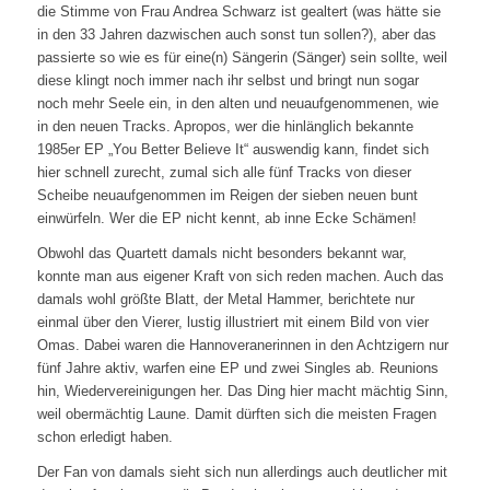
die Stimme von Frau Andrea Schwarz ist gealtert (was hätte sie
in den 33 Jahren dazwischen auch sonst tun sollen?), aber das
passierte so wie es für eine(n) Sängerin (Sänger) sein sollte, weil
diese klingt noch immer nach ihr selbst und bringt nun sogar
noch mehr Seele ein, in den alten und neuaufgenommenen, wie
in den neuen Tracks. Apropos, wer die hinlänglich bekannte
1985er EP „You Better Believe It“ auswendig kann, findet sich
hier schnell zurecht, zumal sich alle fünf Tracks von dieser
Scheibe neuaufgenommen im Reigen der sieben neuen bunt
einwürfeln. Wer die EP nicht kennt, ab inne Ecke Schämen!
Obwohl das Quartett damals nicht besonders bekannt war,
konnte man aus eigener Kraft von sich reden machen. Auch das
damals wohl größte Blatt, der Metal Hammer, berichtete nur
einmal über den Vierer, lustig illustriert mit einem Bild von vier
Omas. Dabei waren die Hannoveranerinnen in den Achtzigern nur
fünf Jahre aktiv, warfen eine EP und zwei Singles ab. Reunions
hin, Wiedervereinigungen her. Das Ding hier macht mächtig Sinn,
weil obermächtig Laune. Damit dürften sich die meisten Fragen
schon erledigt haben.
Der Fan von damals sieht sich nun allerdings auch deutlicher mit