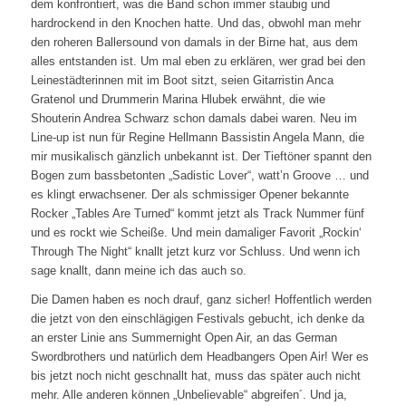
dem konfrontiert, was die Band schon immer staubig und
hardrockend in den Knochen hatte. Und das, obwohl man mehr
den roheren Ballersound von damals in der Birne hat, aus dem
alles entstanden ist. Um mal eben zu erklären, wer grad bei den
Leinestädterinnen mit im Boot sitzt, seien Gitarristin Anca
Gratenol und Drummerin Marina Hlubek erwähnt, die wie
Shouterin Andrea Schwarz schon damals dabei waren. Neu im
Line-up ist nun für Regine Hellmann Bassistin Angela Mann, die
mir musikalisch gänzlich unbekannt ist. Der Tieftöner spannt den
Bogen zum bassbetonten „Sadistic Lover“, watt’n Groove … und
es klingt erwachsener. Der als schmissiger Opener bekannte
Rocker „Tables Are Turned“ kommt jetzt als Track Nummer fünf
und es rockt wie Scheiße. Und mein damaliger Favorit „Rockin‘
Through The Night“ knallt jetzt kurz vor Schluss. Und wenn ich
sage knallt, dann meine ich das auch so.
Die Damen haben es noch drauf, ganz sicher! Hoffentlich werden
die jetzt von den einschlägigen Festivals gebucht, ich denke da
an erster Linie ans Summernight Open Air, an das German
Swordbrothers und natürlich dem Headbangers Open Air! Wer es
bis jetzt noch nicht geschnallt hat, muss das später auch nicht
mehr. Alle anderen können „Unbelievable“ abgreifen´. Und ja,