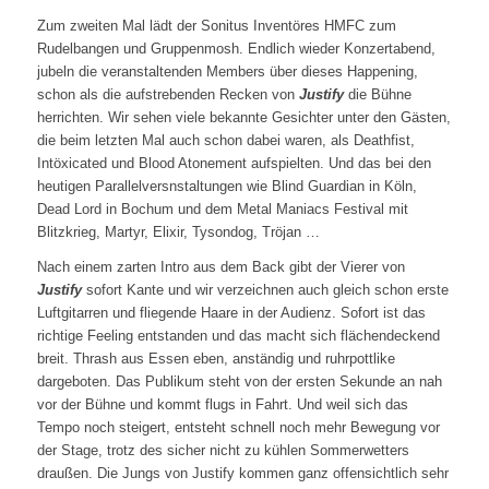
Zum zweiten Mal lädt der Sonitus Inventöres HMFC zum
Rudelbangen und Gruppenmosh. Endlich wieder Konzertabend,
jubeln die veranstaltenden Members über dieses Happening,
schon als die aufstrebenden Recken von
Justify
die Bühne
herrichten. Wir sehen viele bekannte Gesichter unter den Gästen,
die beim letzten Mal auch schon dabei waren, als Deathfist,
Intöxicated und Blood Atonement aufspielten. Und das bei den
heutigen Parallelversnstaltungen wie Blind Guardian in Köln,
Dead Lord in Bochum und dem Metal Maniacs Festival mit
Blitzkrieg, Martyr, Elixir, Tysondog, Tröjan …
Nach einem zarten Intro aus dem Back gibt der Vierer von
Justify
sofort Kante und wir verzeichnen auch gleich schon erste
Luftgitarren und fliegende Haare in der Audienz. Sofort ist das
richtige Feeling entstanden und das macht sich flächendeckend
breit. Thrash aus Essen eben, anständig und ruhrpottlike
dargeboten. Das Publikum steht von der ersten Sekunde an nah
vor der Bühne und kommt flugs in Fahrt. Und weil sich das
Tempo noch steigert, entsteht schnell noch mehr Bewegung vor
der Stage, trotz des sicher nicht zu kühlen Sommerwetters
draußen. Die Jungs von Justify kommen ganz offensichtlich sehr