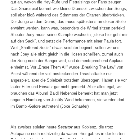
gut an, wovon die Hey-Rufe und Fistraisings der Fans zeugen.
Das Snarespiel kommt wie kleine Drumsoli zwischen den Songs,
soll aber bloß während des Stimmens der Gitarren überbrücken.
Der Junge an den Drums, das muss spätestens an dieser Stelle
erwähnt werden, kann was, besonders die Wirbel sitzen perfekt!
Shouter Joey muss seine Klampfe wechseln, „diese hier geht mir
auf den Sack“, und setzt die Performance mit einer Paula fort.
Weil „Shattered Souls“ etwas seichter beginnt, sollen wir uns
nach Joey alle nicht gleich in die Hosen scheißen, zumal auch
der Song noch der Banger wird, und dementsprechend Applaus
einheimst. Vor „Erase Them All“ wurde „Breaking The Law“ von
Priest während der voll ansteckenden Thrashattacke nur
angespielt, aber die Spielzeit trotzdem überzogen. Haben sie vor
lauter Eifer und Einsatz gar nicht gemerkt. Aber alles egal, wir
brauchen das Album! Bald! Nebenbei bemerkt hat man jetzt
sogar in Hamburg von Justify Wind bekommen; sie werden dort
im Bambi-Galore auftreten! (Joxe Schaefer)
Als zweites spielen heute
Secutor
aus Koblenz, die trotz
Autopanne noch rechtzeitig da waren. Hier gab es in der letzten