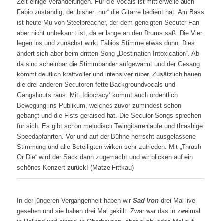
Zeit einige Veränderungen. Für die Vocals ist mittlerweile auch
Fabio zuständig, der bisher „nur“ die Gitarre bedient hat. Am Bass
ist heute Mu von Steelpreacher, der dem geneigten Secutor Fan
aber nicht unbekannt ist, da er lange an den Drums saß. Die Vier
legen los und zunächst wirkt Fabios Stimme etwas dünn. Dies
ändert sich aber beim dritten Song „Destination Intoxication“. Ab
da sind scheinbar die Stimmbänder aufgewärmt und der Gesang
kommt deutlich kraftvoller und intensiver rüber. Zusätzlich hauen
die drei anderen Secutoren fette Backgroundvocals und
Gangshouts raus. Mit „Idiocracy“ kommt auch ordentlich
Bewegung ins Publikum, welches zuvor zumindest schon
gebangt und die Fists geraised hat. Die Secutor-Songs sprechen
für sich. Es gibt schön melodisch Twingitarrenläufe und thrashige
Speedabfahrten. Vor und auf der Bühne herrscht ausgelassene
Stimmung und alle Beteiligten wirken sehr zufrieden. Mit „Thrash
Or Die“ wird der Sack dann zugemacht und wir blicken auf ein
schönes Konzert zurück! (Matze Fittkau)
In der jüngeren Vergangenheit haben wir
Sad Iron
drei Mal live
gesehen und sie haben drei Mal gekillt. Zwar war das in zweimal