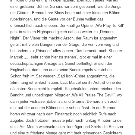
in Holland und einmal in Oberhausen, aber auch jedes Mal auf
einer größeren Bühne. So sind wir sehr gespannt, wie die Jungs
um Gitarrist Bernard ihre Show heute auf einer kleineren Bühne
rüberbringen, und die Gäste vor der Bühne wollen das
offensichtlich auch erleben. Der knallige Opener „We Play To Kill“
geht in seinem Highspeed gleich nahtlos weiter zu „Demons
Night“. Der Vierer tritt mächtig Arsch, der Raum ist angenehm
gefüllt mit vielen Bangern vor der Stage, die von vorn weg und
besonders zu „Prisoner“ alles geben. Das bemerkt auch Shouter
Marcel: „… sehr schön hier zu stehen“, gibt er mal in einer
deutschsprachigen Ansage an. Sonst befleißigt er sich der
Englischen, damit ihn auch seine Bandkumpels verstehen.
Schon früh im Set werden „Sad Iron“-Chöre angestimmt, die
Stimmung ist einfach super. Laut Marcel sei ihr Auftritt ohne den
nächsten Song nicht komplett. Rauchsäulen unterstreichen den
Bandhit und unbedingten Mitgröler „We All Praise The Devil“, wo
dann jeder Fistraiser dabei ist, und Gitarrist Bernard sich auch
mal auf der anderen Bühnenseite sehen lässt. In der Summe
hören wir zwar nach dem Finaltrack noch reichlich Rufe nach
Zugabe, doch trotzdem musste jetzt nach fünfzig Minuten Ende
sein. Am Merch wechseln noch Tonträger und Shirts die Besitzer
und eine zufriedene Menge geht mit breit grinsenden Gesichtern