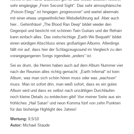
sehr eingängige „From Second Sight“. Das sehr atmosphärische
„Poison Elegy“ ist hingegen „progressiver“ und wartet abermals
mit einer etwas ungewöhnlichen Melodieführung auf. Aber auch
hier…Gehirnfräse! „The Blood Ran Deep“ bildet wieder den
Gegenpol und besticht mit schönen Twin Guitars und der Refrain
kann einfach alles. Das vielschichtige „Earth We Bequath“ bildet
einen würdigen Abschluss eines großartigen Albums. Allerdings
fällt mir auf, dass hier der Schlagzeugsound im Vergleich zu den
vorangegangenen Songs irgendwie „anders“ ist.
Sei es drum, die Herren haben auch auf dem Album Nummer vier
nach der Reunion alles richtig gemacht. „Earth Infernal“ ist kein
Album, was man sich schön hören muss oder was „wachsen“
muss. Man ist sofort drin, man weiß sofort, dass es ein gutes
Album wird und dass es selbst nach unzähligen Durchläufen
noch kleine Details zu entdecken gibt! Von meiner Seite aus ein
fröhliches „Hail Satan“ und neun Komma fünf von zehn Punkten
für das bisherige Highlight des Jahres!
Wertung:
9,5/10
Autor:
Michael Staude