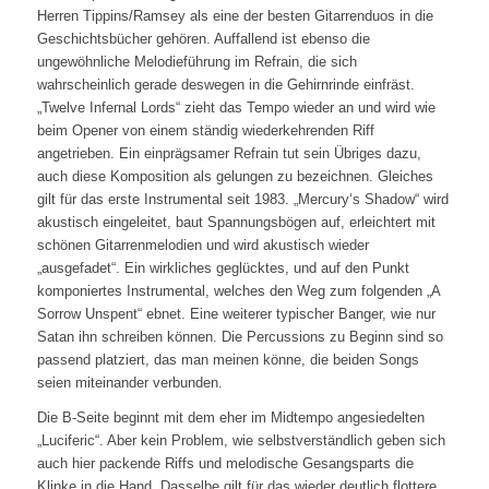
Herren Tippins/Ramsey als eine der besten Gitarrenduos in die
Geschichtsbücher gehören. Auffallend ist ebenso die
ungewöhnliche Melodieführung im Refrain, die sich
wahrscheinlich gerade deswegen in die Gehirnrinde einfräst.
„Twelve Infernal Lords“ zieht das Tempo wieder an und wird wie
beim Opener von einem ständig wiederkehrenden Riff
angetrieben. Ein einprägsamer Refrain tut sein Übriges dazu,
auch diese Komposition als gelungen zu bezeichnen. Gleiches
gilt für das erste Instrumental seit 1983. „Mercury‘s Shadow“ wird
akustisch eingeleitet, baut Spannungsbögen auf, erleichtert mit
schönen Gitarrenmelodien und wird akustisch wieder
„ausgefadet“. Ein wirkliches geglücktes, und auf den Punkt
komponiertes Instrumental, welches den Weg zum folgenden „A
Sorrow Unspent“ ebnet. Eine weiterer typischer Banger, wie nur
Satan ihn schreiben können. Die Percussions zu Beginn sind so
passend platziert, das man meinen könne, die beiden Songs
seien miteinander verbunden.
Die B-Seite beginnt mit dem eher im Midtempo angesiedelten
„Luciferic“. Aber kein Problem, wie selbstverständlich geben sich
auch hier packende Riffs und melodische Gesangsparts die
Klinke in die Hand. Dasselbe gilt für das wieder deutlich flottere,