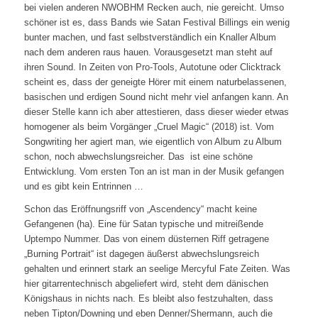
bei vielen anderen NWOBHM Recken auch, nie gereicht. Umso
schöner ist es, dass Bands wie Satan Festival Billings ein wenig
bunter machen, und fast selbstverständlich ein Knaller Album
nach dem anderen raus hauen. Vorausgesetzt man steht auf
ihren Sound. In Zeiten von Pro-Tools, Autotune oder Clicktrack
scheint es, dass der geneigte Hörer mit einem naturbelassenen,
basischen und erdigen Sound nicht mehr viel anfangen kann. An
dieser Stelle kann ich aber attestieren, dass dieser wieder etwas
homogener als beim Vorgänger „Cruel Magic“ (2018) ist. Vom
Songwriting her agiert man, wie eigentlich von Album zu Album
schon, noch abwechslungsreicher. Das ist eine schöne
Entwicklung. Vom ersten Ton an ist man in der Musik gefangen
und es gibt kein Entrinnen …
Schon das Eröffnungsriff von „Ascendency“ macht keine
Gefangenen (ha). Eine für Satan typische und mitreißende
Uptempo Nummer. Das von einem düsternen Riff getragene
„Burning Portrait“ ist dagegen äußerst abwechslungsreich
gehalten und erinnert stark an seelige Mercyful Fate Zeiten. Was
hier gitarrentechnisch abgeliefert wird, steht dem dänischen
Königshaus in nichts nach. Es bleibt also festzuhalten, dass
neben Tipton/Downing und eben Denner/Shermann, auch die