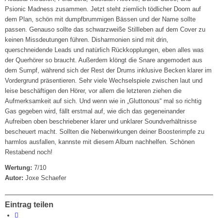
Psionic Madness zusammen. Jetzt steht ziemlich tödlicher Doom auf
dem Plan, schön mit dumpfbrummigen Bässen und der Name sollte
passen. Genauso sollte das schwarzweiße Stillleben auf dem Cover zu
keinen Missdeutungen führen. Disharmonien sind mit drin,
querschneidende Leads und natürlich Rückkopplungen, eben alles was
der Querhörer so braucht. Außerdem klöngt die Snare angemodert aus
dem Sumpf, während sich der Rest der Drums inklusive Becken klarer im
Vordergrund präsentieren. Sehr viele Wechselspiele zwischen laut und
leise beschäftigen den Hörer, vor allem die letzteren ziehen die
Aufmerksamkeit auf sich. Und wenn wie in „Gluttonous“ mal so richtig
Gas gegeben wird, fällt erstmal auf, wie dich das gegeneinander
Aufreiben oben beschriebener klarer und unklarer Soundverhältnisse
bescheuert macht. Sollten die Nebenwirkungen deiner Boosterimpfe zu
harmlos ausfallen, kannste mit diesem Album nachhelfen. Schönen
Restabend noch!
Wertung:
7/10
Autor:
Joxe Schaefer
Eintrag teilen