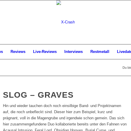
ws
Reviews
Live-Reviews
Interviews
Restmetall
Livedat
Du bis
SLOG – GRAVES
Hin und wieder tauchen doch noch einsilbige Band- und Projektnamen
auf, die noch unbefleckt sind. Dieser hier zum Beispiel, kurz und
prägnant, voll in die Magengrube und irgendwie schon gemein. Das sich
hier zusammengefundene Duo kollaborierte bereits unter den Fahnen von
Acausal Intrusion, Feral Lord, Obsidian Hooves, Burial Curse, und