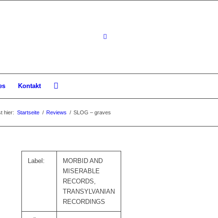
es
Kontakt
t hier:
Startseite
/
Reviews
/
SLOG – graves
Label:
MORBID AND
MISERABLE
RECORDS,
TRANSYLVANIAN
RECORDINGS