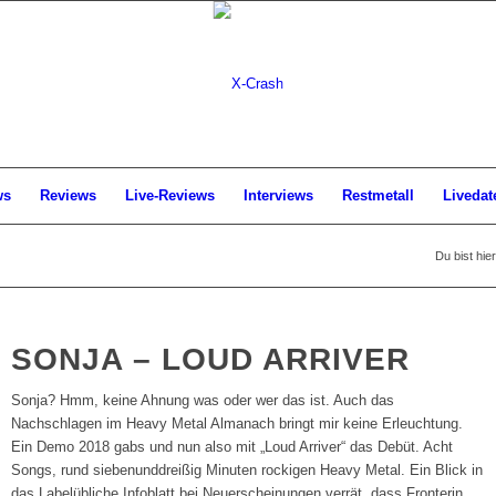
ws
Reviews
Live-Reviews
Interviews
Restmetall
Livedat
Du bist hier
SONJA – LOUD ARRIVER
Sonja? Hmm, keine Ahnung was oder wer das ist. Auch das
Nachschlagen im Heavy Metal Almanach bringt mir keine Erleuchtung.
Ein Demo 2018 gabs und nun also mit „Loud Arriver“ das Debüt. Acht
Songs, rund siebenunddreißig Minuten rockigen Heavy Metal. Ein Blick in
das Labelübliche Infoblatt bei Neuerscheinungen verrät, dass Fronterin