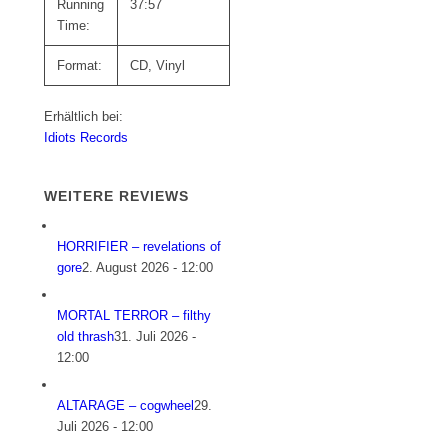
Running
37:57
Time:
Format:
CD, Vinyl
Erhältlich bei:
Idiots Records
WEITERE REVIEWS
HORRIFIER – revelations of
gore
2. August 2026 - 12:00
MORTAL TERROR – filthy
old thrash
31. Juli 2026 -
12:00
ALTARAGE – cogwheel
29.
Juli 2026 - 12:00