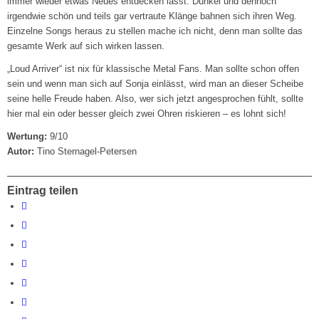
immer wieder etwas Neues entdecken lässt. Dunkel und dennoch
irgendwie schön und teils gar vertraute Klänge bahnen sich ihren Weg.
Einzelne Songs heraus zu stellen mache ich nicht, denn man sollte das
gesamte Werk auf sich wirken lassen.
„Loud Arriver“ ist nix für klassische Metal Fans. Man sollte schon offen
sein und wenn man sich auf Sonja einlässt, wird man an dieser Scheibe
seine helle Freude haben. Also, wer sich jetzt angesprochen fühlt, sollte
hier mal ein oder besser gleich zwei Ohren riskieren – es lohnt sich!
Wertung:
9/10
Autor:
Tino Sternagel-Petersen
Eintrag teilen