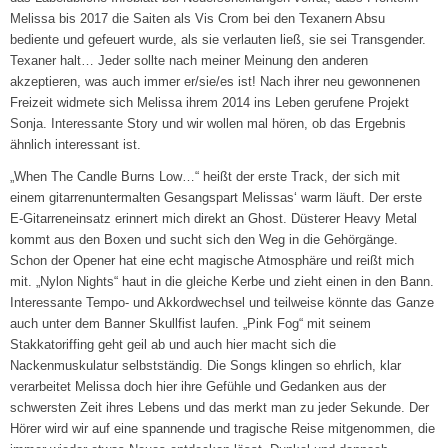
Melissa bis 2017 die Saiten als Vis Crom bei den Texanern Absu
bediente und gefeuert wurde, als sie verlauten ließ, sie sei Transgender.
Texaner halt… Jeder sollte nach meiner Meinung den anderen
akzeptieren, was auch immer er/sie/es ist! Nach ihrer neu gewonnenen
Freizeit widmete sich Melissa ihrem 2014 ins Leben gerufene Projekt
Sonja. Interessante Story und wir wollen mal hören, ob das Ergebnis
ähnlich interessant ist.
„When The Candle Burns Low…“ heißt der erste Track, der sich mit
einem gitarrenuntermalten Gesangspart Melissas‘ warm läuft. Der erste
E-Gitarreneinsatz erinnert mich direkt an Ghost. Düsterer Heavy Metal
kommt aus den Boxen und sucht sich den Weg in die Gehörgänge.
Schon der Opener hat eine echt magische Atmosphäre und reißt mich
mit. „Nylon Nights“ haut in die gleiche Kerbe und zieht einen in den Bann.
Interessante Tempo- und Akkordwechsel und teilweise könnte das Ganze
auch unter dem Banner Skullfist laufen. „Pink Fog“ mit seinem
Stakkatoriffing geht geil ab und auch hier macht sich die
Nackenmuskulatur selbstständig. Die Songs klingen so ehrlich, klar
verarbeitet Melissa doch hier ihre Gefühle und Gedanken aus der
schwersten Zeit ihres Lebens und das merkt man zu jeder Sekunde. Der
Hörer wird wir auf eine spannende und tragische Reise mitgenommen, die