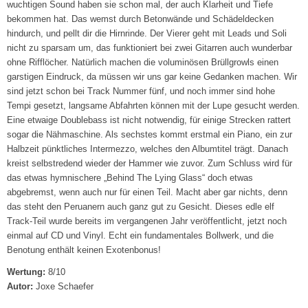
wuchtigen Sound haben sie schon mal, der auch Klarheit und Tiefe
bekommen hat. Das wemst durch Betonwände und Schädeldecken
hindurch, und pellt dir die Hirnrinde. Der Vierer geht mit Leads und Soli
nicht zu sparsam um, das funktioniert bei zwei Gitarren auch wunderbar
ohne Rifflöcher. Natürlich machen die voluminösen Brüllgrowls einen
garstigen Eindruck, da müssen wir uns gar keine Gedanken machen. Wir
sind jetzt schon bei Track Nummer fünf, und noch immer sind hohe
Tempi gesetzt, langsame Abfahrten können mit der Lupe gesucht werden.
Eine etwaige Doublebass ist nicht notwendig, für einige Strecken rattert
sogar die Nähmaschine. Als sechstes kommt erstmal ein Piano, ein zur
Halbzeit pünktliches Intermezzo, welches den Albumtitel trägt. Danach
kreist selbstredend wieder der Hammer wie zuvor. Zum Schluss wird für
das etwas hymnischere „Behind The Lying Glass“ doch etwas
abgebremst, wenn auch nur für einen Teil. Macht aber gar nichts, denn
das steht den Peruanern auch ganz gut zu Gesicht. Dieses edle elf
Track-Teil wurde bereits im vergangenen Jahr veröffentlicht, jetzt noch
einmal auf CD und Vinyl. Echt ein fundamentales Bollwerk, und die
Benotung enthält keinen Exotenbonus!
Wertung:
8/10
Autor:
Joxe Schaefer