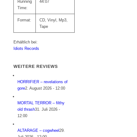
Running
44:07
Time:
Format:
CD, Vinyl, Mp3,
Tape
Erhältlich bei:
Idiots Records
WEITERE REVIEWS
HORRIFIER – revelations of
gore
2. August 2026 - 12:00
MORTAL TERROR – filthy
old thrash
31. Juli 2026 -
12:00
ALTARAGE – cogwheel
29.
Juli 2026 - 12:00