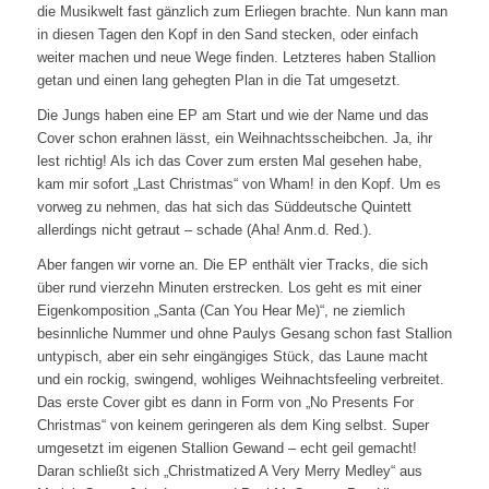
die Musikwelt fast gänzlich zum Erliegen brachte. Nun kann man
in diesen Tagen den Kopf in den Sand stecken, oder einfach
weiter machen und neue Wege finden. Letzteres haben Stallion
getan und einen lang gehegten Plan in die Tat umgesetzt.
Die Jungs haben eine EP am Start und wie der Name und das
Cover schon erahnen lässt, ein Weihnachtsscheibchen. Ja, ihr
lest richtig! Als ich das Cover zum ersten Mal gesehen habe,
kam mir sofort „Last Christmas“ von Wham! in den Kopf. Um es
vorweg zu nehmen, das hat sich das Süddeutsche Quintett
allerdings nicht getraut – schade (Aha! Anm.d. Red.).
Aber fangen wir vorne an. Die EP enthält vier Tracks, die sich
über rund vierzehn Minuten erstrecken. Los geht es mit einer
Eigenkomposition „Santa (Can You Hear Me)“, ne ziemlich
besinnliche Nummer und ohne Paulys Gesang schon fast Stallion
untypisch, aber ein sehr eingängiges Stück, das Laune macht
und ein rockig, swingend, wohliges Weihnachtsfeeling verbreitet.
Das erste Cover gibt es dann in Form von „No Presents For
Christmas“ von keinem geringeren als dem King selbst. Super
umgesetzt im eigenen Stallion Gewand – echt geil gemacht!
Daran schließt sich „Christmatized A Very Merry Medley“ aus