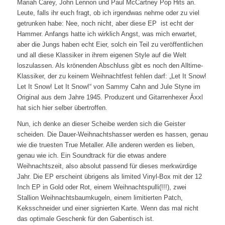
Mariah Carey, John Lennon und Paul McCartney Pop Hits an.
Leute, falls ihr euch fragt, ob ich irgendwas nehme oder zu viel
getrunken habe: Nee, noch nicht, aber diese EP ist echt der
Hammer. Anfangs hatte ich wirklich Angst, was mich erwartet,
aber die Jungs haben echt Eier, solch ein Teil zu veröffentlichen
und all diese Klassiker in ihrem eigenen Style auf die Welt
loszulassen. Als krönenden Abschluss gibt es noch den Alltime-
Klassiker, der zu keinem Weihnachtfest fehlen darf: „Let It Snow!
Let It Snow! Let It Snow!“ von Sammy Cahn and Jule Styne im
Original aus dem Jahre 1945. Produzent und Gitarrenhexer Äxxl
hat sich hier selber übertroffen.
Nun, ich denke an dieser Scheibe werden sich die Geister
scheiden. Die Dauer-Weihnachtshasser werden es hassen, genau
wie die truesten True Metaller. Alle anderen werden es lieben,
genau wie ich. Ein Soundtrack für die etwas andere
Weihnachtszeit, also absolut passend für dieses merkwürdige
Jahr. Die EP erscheint übrigens als limited Vinyl-Box mit der 12
Inch EP in Gold oder Rot, einem Weihnachtspulli(!!!), zwei
Stallion Weihnachtsbaumkugeln, einem limitierten Patch,
Keksschneider und einer signierten Karte. Wenn das mal nicht
das optimale Geschenk für den Gabentisch ist.