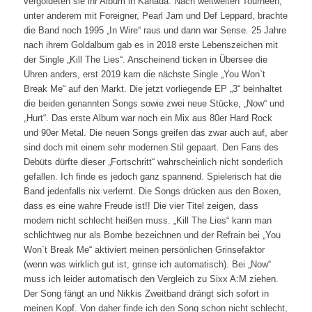
vergoldeten sie ihr Album in Kanada. Nach weltweiten Tourneen,
unter anderem mit Foreigner, Pearl Jam und Def Leppard, brachte
die Band noch 1995 „In Wire“ raus und dann war Sense. 25 Jahre
nach ihrem Goldalbum gab es in 2018 erste Lebenszeichen mit
der Single „Kill The Lies“. Anscheinend ticken in Übersee die
Uhren anders, erst 2019 kam die nächste Single „You Won`t
Break Me“ auf den Markt. Die jetzt vorliegende EP „3“ beinhaltet
die beiden genannten Songs sowie zwei neue Stücke, „Now“ und
„Hurt“. Das erste Album war noch ein Mix aus 80er Hard Rock
und 90er Metal. Die neuen Songs greifen das zwar auch auf, aber
sind doch mit einem sehr modernen Stil gepaart. Den Fans des
Debüts dürfte dieser „Fortschritt“ wahrscheinlich nicht sonderlich
gefallen. Ich finde es jedoch ganz spannend. Spielerisch hat die
Band jedenfalls nix verlernt. Die Songs drücken aus den Boxen,
dass es eine wahre Freude ist!! Die vier Titel zeigen, dass
modern nicht schlecht heißen muss. „Kill The Lies“ kann man
schlichtweg nur als Bombe bezeichnen und der Refrain bei „You
Won`t Break Me“ aktiviert meinen persönlichen Grinsefaktor
(wenn was wirklich gut ist, grinse ich automatisch). Bei „Now“
muss ich leider automatisch den Vergleich zu Sixx A:M ziehen.
Der Song fängt an und Nikkis Zweitband drängt sich sofort in
meinen Kopf. Von daher finde ich den Song schon nicht schlecht,