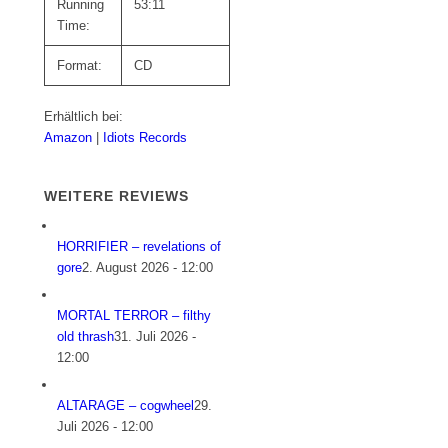
Running
53:11
Time:
Format:
CD
Erhältlich bei:
Amazon
|
Idiots Records
WEITERE REVIEWS
HORRIFIER – revelations of
gore
2. August 2026 - 12:00
MORTAL TERROR – filthy
old thrash
31. Juli 2026 -
12:00
ALTARAGE – cogwheel
29.
Juli 2026 - 12:00