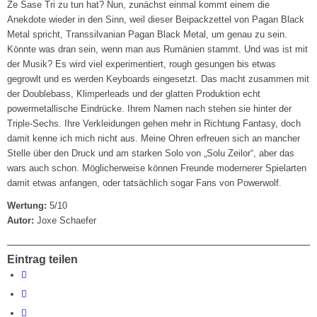
Ze Sase Tri zu tun hat? Nun, zunächst einmal kommt einem die
Anekdote wieder in den Sinn, weil dieser Beipackzettel von Pagan Black
Metal spricht, Transsilvanian Pagan Black Metal, um genau zu sein.
Könnte was dran sein, wenn man aus Rumänien stammt. Und was ist mit
der Musik? Es wird viel experimentiert, rough gesungen bis etwas
gegrowlt und es werden Keyboards eingesetzt. Das macht zusammen mit
der Doublebass, Klimperleads und der glatten Produktion echt
powermetallische Eindrücke. Ihrem Namen nach stehen sie hinter der
Triple-Sechs. Ihre Verkleidungen gehen mehr in Richtung Fantasy, doch
damit kenne ich mich nicht aus. Meine Ohren erfreuen sich an mancher
Stelle über den Druck und am starken Solo von „Solu Zeilor“, aber das
wars auch schon. Möglicherweise können Freunde modernerer Spielarten
damit etwas anfangen, oder tatsächlich sogar Fans von Powerwolf.
Wertung:
5/10
Autor:
Joxe Schaefer
Eintrag teilen