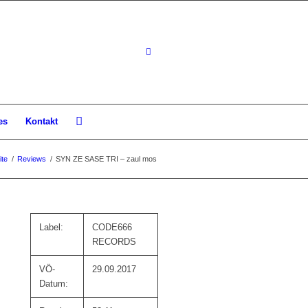
es
Kontakt
ite
/
Reviews
/
SYN ZE SASE TRI – zaul mos
Label:
CODE666
RECORDS
VÖ-
29.09.2017
Datum: