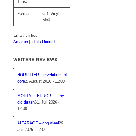
Time:
Format:
CD, Vinyl,
Mp3
Erhältlich bei:
Amazon
|
Idiots Records
WEITERE REVIEWS
HORRIFIER – revelations of
gore
2. August 2026 - 12:00
MORTAL TERROR – filthy
old thrash
31. Juli 2026 -
12:00
ALTARAGE – cogwheel
29.
Juli 2026 - 12:00