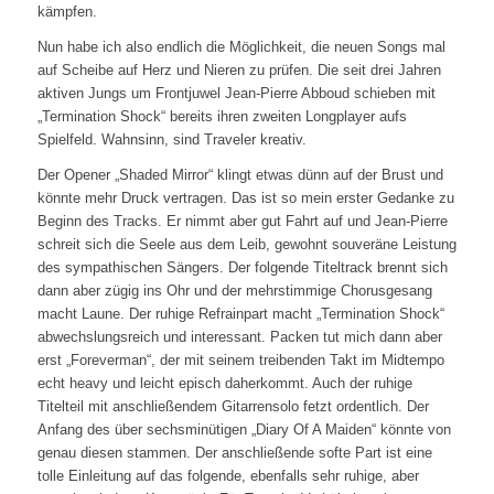
kämpfen.
Nun habe ich also endlich die Möglichkeit, die neuen Songs mal
auf Scheibe auf Herz und Nieren zu prüfen. Die seit drei Jahren
aktiven Jungs um Frontjuwel Jean-Pierre Abboud schieben mit
„Termination Shock“ bereits ihren zweiten Longplayer aufs
Spielfeld. Wahnsinn, sind Traveler kreativ.
Der Opener „Shaded Mirror“ klingt etwas dünn auf der Brust und
könnte mehr Druck vertragen. Das ist so mein erster Gedanke zu
Beginn des Tracks. Er nimmt aber gut Fahrt auf und Jean-Pierre
schreit sich die Seele aus dem Leib, gewohnt souveräne Leistung
des sympathischen Sängers. Der folgende Titeltrack brennt sich
dann aber zügig ins Ohr und der mehrstimmige Chorusgesang
macht Laune. Der ruhige Refrainpart macht „Termination Shock“
abwechslungsreich und interessant. Packen tut mich dann aber
erst „Foreverman“, der mit seinem treibenden Takt im Midtempo
echt heavy und leicht episch daherkommt. Auch der ruhige
Titelteil mit anschließendem Gitarrensolo fetzt ordentlich. Der
Anfang des über sechsminütigen „Diary Of A Maiden“ könnte von
genau diesen stammen. Der anschließende softe Part ist eine
tolle Einleitung auf das folgende, ebenfalls sehr ruhige, aber