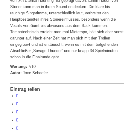
von „An Eternal Haunting“ ist geprägt davon. Einen Hauch von
Stoner kann man in ihrem Sound entdecken. Die klare bis
rauchige Singstimme, unterschiedlich laut, verbreitet den
Hauptbestandteil ihres Stonereinflusses, besonders wenn die
Vocals verträumt bis abwesend aus dem Back kommen.
Tempotechnisch erreicht man mal Midtempo, hält sich aber sonst
darunter auf. Nach einer Zeit hat man sich mit den Trollen
eingegroovt und ist enttäuscht, wenn es mit dem tiefgehenden
Abschließer „Savage Thunder“ und nur knapp 34 Spielminuten
schon in die Finalrunde geht.
Wertung:
7/10
Autor:
Joxe Schaefer
Eintrag teilen