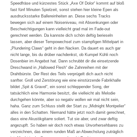
Speedfräse und kürzestes Stück „Axe Of Dolor“ kommt auf bloß
fast fünf Minuten Spielzeit, sonst stehen hier kleine Epen als
ausdrucksstarke Ballereinheiten an. Diese sechs Tracks
bewegen sich auf einem Noiseniveau, mit Absenkungen oder
Beschwichtigungen kann vielleicht grad mal im Fade-out
gerechnet werden. Da kannste dich schön deftig berieseln
lassen, aber dieser Tempowechsel zum stampfigen Mittelpart in
„Plundering Claws“ geht in den Nacken. Da dauert es auch gar
nicht lange, bis du drüber nachdenkst, ob Kumpel Kühli noch
Dosenbier im Angebot hat. Dann schrubbt dir die einsetzende
Dreschwand in „Hallowed Flesh“ die Zahnreihen mit der
Drahtbürste. Der Rest des Teils verprügelt dich auch nicht
sanfter. Groll und Zerstörung wie eine einstürzende Fabrikhalle
bildet „Spit & Gravel“, ein sonst schleppender Song, der
tatsächlich eine Harmonie besitzt, die vielleicht als Melodie
durchgehen könnte, aber so negativ wollen wir mal nicht sein,
haha. Ganz zum Schluss stellt der Start zu „Midnight Montpelier“
alles in den Schatten. Niemand hätte jetzt noch damit gerechnet,
dass eine Akustikgitarre soliert. Tut sie aber, und zwar deftig
angezupft. So haben wir doch noch etwas Unvorhersehbares zu
verzeichnen, das einem runden Maß an Abwechslung zuträglich