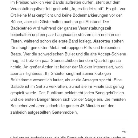
im Freibad wirklich vier Bands auftreten dürfen, steht auf dem
Veranstaltungsflyer fett gedruckt „Ja, es findet statt“. Es gibt vor
Ort keine Maskenpflicht und keine Bodenmarkierungen vor der
Bühne, aber die Gäste halten auch so gut Abstand. Der
Badebetrieb wird während der ganzen Veranstaltungszeit
beibehalten und ein paar Langhaarige stürzen sich noch in die
Fluten, während schon die erste Band loslegt.
Assorted
stehen
für straight gerockten Metal mit ruppigen Riffs und treibenden
Beats. Wer die schwedischen Bullet und die alte Accept-Schiene
mag, ist trotz ein paar Stonerschüben bei dem Quartett genau
richtig. An großer Action ist keiner der Mucker interessiert, wohl
aber an Tightness. Ihr Shouter singt mit seiner kratzigen
Brüllstimme wesentlich lauter, als er die Ansagen spricht. Eine
Ballade ist im Set zu verkraften, zumal sie im Finale laut genug
gespielt wurde. Das Publikum beklatscht jeden Song gebührlich
und die ersten Banger finden sich vor der Stage ein. Die meisten
Besucher verharren jedoch die ganzen 45 Minuten auf den
zahlreich aufgestellten Gartenmöbeln.
Es