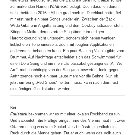
wird etwas melodischer, als die Band mit dem nicht allzu schwer
zu merkenden Namen
Wildheart
loslegt. Doch dass ich deren
selbstbetiteltes 2016er Album grad noch im Durchlauf hatte, fiel
mir erst nach ein paar Songs wieder ein. Zwischen der Zack
Wilde Gitarre in Angriffshaltung und dem Cowboyhutbasser steht
Sängerin Maike, deren zartere Singstimme im erdigen
Hardrocksound nicht untergeht, sondern sich neben wenigen
lieblicheren Töne einerseits auch mit roughen Applikationen
andererseits behaupten kann. Ein paar Backing-Vocals gibts vom
Drummer. Auf Nachfrage entscheidet sich das Schwimmbad für
einen Doro Song und ein mehr als passabel gesungenes „All We
Are“, mal unabhängig von der Songwahl bewertet, lockt gegen
Auftrittsende noch ein paar Leute mehr vor die Bühne. Nur, ob
jetzt ein Song „Red Shoes“ heißen muss, kann nach dem fast
einstündigen Gig diskutiert werden.
Bei
Fullstack
bekommen wir es mit einer lokalen Rockband zu tun.
Und sapperlot, die kräftige Singstimme des Vierers haut mit zwei
Gitarren richtig was vom Sockel. Jetzt müsste eigentlich ein
Ruck durch die Menge gehen. Tut er auch, wenn das Volk auch