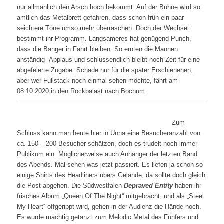
nur allmählich den Arsch hoch bekommt. Auf der Bühne wird so
amtlich das Metalbrett gefahren, dass schon früh ein paar
seichtere Töne umso mehr überraschen. Doch der Wechsel
bestimmt ihr Programm. Langsameres hat genügend Punch,
dass die Banger in Fahrt bleiben. So ernten die Mannen
anständig Applaus und schlussendlich bleibt noch Zeit für eine
abgefeierte Zugabe. Schade nur für die später Erschienenen,
aber wer Fullstack noch einmal sehen möchte, fährt am
08.10.2020 in den Rockpalast nach Bochum.
Zum
Schluss kann man heute hier in Unna eine Besucheranzahl von
ca. 150 – 200 Besucher schätzen, doch es trudelt noch immer
Publikum ein. Möglicherweise auch Anhänger der letzten Band
des Abends. Mal sehen was jetzt passiert. Es liefen ja schon so
einige Shirts des Headliners übers Gelände, da sollte doch gleich
die Post abgehen. Die Südwestfalen
Depraved Entity
haben ihr
frisches Album „Queen Of The Night“ mitgebracht, und als „Steel
My Heart“ offgerippt wird, gehen in der Audienz die Hände hoch.
Es wurde mächtig getanzt zum Melodic Metal des Fünfers und