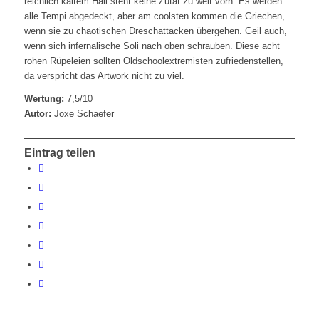
reichlich kaltem Hall steht keine Zutat zu weit vorn. Es werden
alle Tempi abgedeckt, aber am coolsten kommen die Griechen,
wenn sie zu chaotischen Dreschattacken übergehen. Geil auch,
wenn sich infernalische Soli nach oben schrauben. Diese acht
rohen Rüpeleien sollten Oldschoolextremisten zufriedenstellen,
da verspricht das Artwork nicht zu viel.
Wertung:
7,5/10
Autor:
Joxe Schaefer
Eintrag teilen