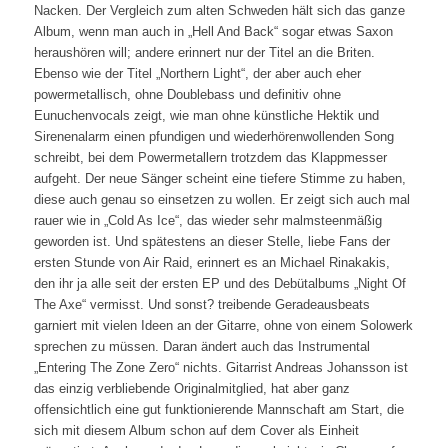
Nacken. Der Vergleich zum alten Schweden hält sich das ganze
Album, wenn man auch in „Hell And Back“ sogar etwas Saxon
heraushören will; andere erinnert nur der Titel an die Briten.
Ebenso wie der Titel „Northern Light“, der aber auch eher
powermetallisch, ohne Doublebass und definitiv ohne
Eunuchenvocals zeigt, wie man ohne künstliche Hektik und
Sirenenalarm einen pfundigen und wiederhörenwollenden Song
schreibt, bei dem Powermetallern trotzdem das Klappmesser
aufgeht. Der neue Sänger scheint eine tiefere Stimme zu haben,
diese auch genau so einsetzen zu wollen. Er zeigt sich auch mal
rauer wie in „Cold As Ice“, das wieder sehr malmsteenmäßig
geworden ist. Und spätestens an dieser Stelle, liebe Fans der
ersten Stunde von Air Raid, erinnert es an Michael Rinakakis,
den ihr ja alle seit der ersten EP und des Debütalbums „Night Of
The Axe“ vermisst. Und sonst? treibende Geradeausbeats
garniert mit vielen Ideen an der Gitarre, ohne von einem Solowerk
sprechen zu müssen. Daran ändert auch das Instrumental
„Entering The Zone Zero“ nichts. Gitarrist Andreas Johansson ist
das einzig verbliebende Originalmitglied, hat aber ganz
offensichtlich eine gut funktionierende Mannschaft am Start, die
sich mit diesem Album schon auf dem Cover als Einheit