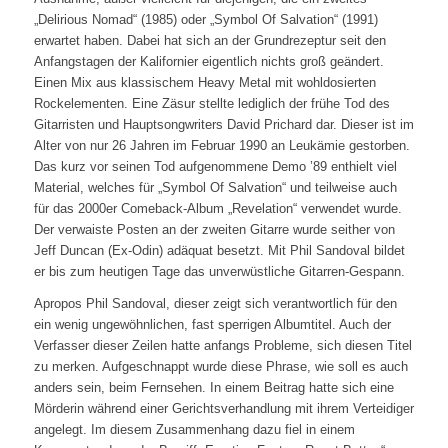
„Delirious Nomad“ (1985) oder „Symbol Of Salvation“ (1991)
erwartet haben. Dabei hat sich an der Grundrezeptur seit den
Anfangstagen der Kalifornier eigentlich nichts groß geändert.
Einen Mix aus klassischem Heavy Metal mit wohldosierten
Rockelementen. Eine Zäsur stellte lediglich der frühe Tod des
Gitarristen und Hauptsongwriters David Prichard dar. Dieser ist im
Alter von nur 26 Jahren im Februar 1990 an Leukämie gestorben.
Das kurz vor seinen Tod aufgenommene Demo ’89 enthielt viel
Material, welches für „Symbol Of Salvation“ und teilweise auch
für das 2000er Comeback-Album „Revelation“ verwendet wurde.
Der verwaiste Posten an der zweiten Gitarre wurde seither von
Jeff Duncan (Ex-Odin) adäquat besetzt. Mit Phil Sandoval bildet
er bis zum heutigen Tage das unverwüstliche Gitarren-Gespann.
Apropos Phil Sandoval, dieser zeigt sich verantwortlich für den
ein wenig ungewöhnlichen, fast sperrigen Albumtitel. Auch der
Verfasser dieser Zeilen hatte anfangs Probleme, sich diesen Titel
zu merken. Aufgeschnappt wurde diese Phrase, wie soll es auch
anders sein, beim Fernsehen. In einem Beitrag hatte sich eine
Mörderin während einer Gerichtsverhandlung mit ihrem Verteidiger
angelegt. Im diesem Zusammenhang dazu fiel in einem