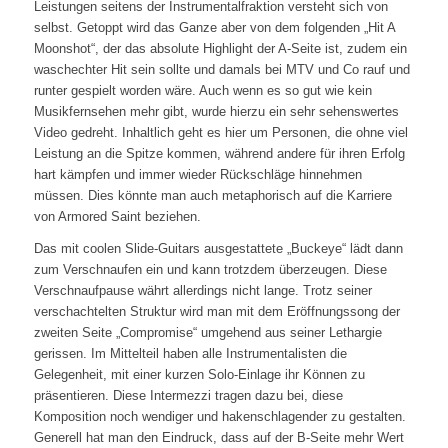
Leistungen seitens der Instrumentalfraktion versteht sich von
selbst. Getoppt wird das Ganze aber von dem folgenden „Hit A
Moonshot“, der das absolute Highlight der A-Seite ist, zudem ein
waschechter Hit sein sollte und damals bei MTV und Co rauf und
runter gespielt worden wäre. Auch wenn es so gut wie kein
Musikfernsehen mehr gibt, wurde hierzu ein sehr sehenswertes
Video gedreht. Inhaltlich geht es hier um Personen, die ohne viel
Leistung an die Spitze kommen, während andere für ihren Erfolg
hart kämpfen und immer wieder Rückschläge hinnehmen
müssen. Dies könnte man auch metaphorisch auf die Karriere
von Armored Saint beziehen.
Das mit coolen Slide-Guitars ausgestattete „Buckeye“ lädt dann
zum Verschnaufen ein und kann trotzdem überzeugen. Diese
Verschnaufpause währt allerdings nicht lange. Trotz seiner
verschachtelten Struktur wird man mit dem Eröffnungssong der
zweiten Seite „Compromise“ umgehend aus seiner Lethargie
gerissen. Im Mittelteil haben alle Instrumentalisten die
Gelegenheit, mit einer kurzen Solo-Einlage ihr Können zu
präsentieren. Diese Intermezzi tragen dazu bei, diese
Komposition noch wendiger und hakenschlagender zu gestalten.
Generell hat man den Eindruck, dass auf der B-Seite mehr Wert