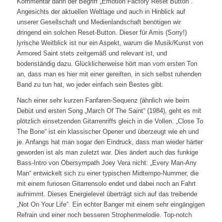
Kommentar dann der Begriff „Emotion Factory Reset Button“.
Angesichts der aktuellen Weltlage und auch in Hinblick auf
unserer Gesellschaft und Medienlandschaft benötigen wir
dringend ein solchen Reset-Button. Dieser für Amis (Sorry!)
lyrische Weitblick ist nur ein Aspekt, warum die Musik/Kunst von
Armored Saint stets zeitgemäß und relevant ist, und
bodenständig dazu. Glücklicherweise hört man vom ersten Ton
an, dass man es hier mit einer gereiften, in sich selbst ruhenden
Band zu tun hat, wo jeder einfach sein Bestes gibt.
Nach einer sehr kurzen Fanfaren-Sequenz (ähnlich wie beim
Debüt und ersten Song „March Of The Saint“ (1984), geht es mit
plötzlich einsetzenden Gitarrenriffs gleich in die Vollen. „Close To
The Bone“ ist ein klassischer Opener und überzeugt wie eh und
je. Anfangs hat man sogar den Eindruck, dass man wieder härter
geworden ist als man zuletzt war. Dies ändert auch das funkige
Bass-Intro von Obersympath Joey Vera nicht: „Every Man-Any
Man“ entwickelt sich zu einer typischen Midtempo-Nummer, die
mit einem furiosen Gitarrensolo endet und dabei noch an Fahrt
aufnimmt. Dieses Energielevel überträgt sich auf das treibende
„Not On Your Life“. Ein echter Banger mit einem sehr eingängigen
Refrain und einer noch besseren Strophenmelodie. Top-notch