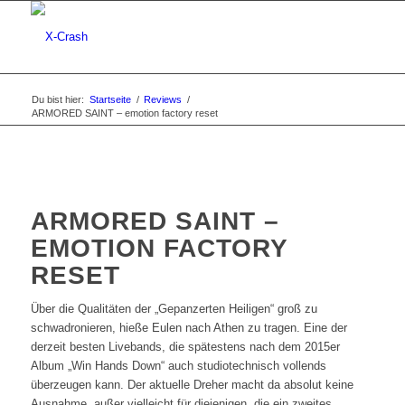
Du bist hier:
Startseite
/
Reviews
/
ARMORED SAINT – emotion factory reset
ARMORED SAINT –
EMOTION FACTORY
RESET
Über die Qualitäten der „Gepanzerten Heiligen“ groß zu
schwadronieren, hieße Eulen nach Athen zu tragen. Eine der
derzeit besten Livebands, die spätestens nach dem 2015er
Album „Win Hands Down“ auch studiotechnisch vollends
überzeugen kann. Der aktuelle Dreher macht da absolut keine
Ausnahme, außer vielleicht für diejenigen, die ein zweites