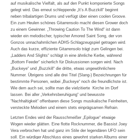
auf musikalische Vielfalt, als auf den Punkt komponierte Songs
gelegt wird. Das erneut schleppende „It’s A Buzzkill“ beginnt
neben tribalartigen Drums und verfügt über einen coolen Groove.
Ein zum Heulen schönes Gitarrensolo macht diesen Grower doch
zu einem Gewinner. „Throwing Caution To The Wind“ ist dann
wieder ein melodischer, typischer Amored Saint Song, der von
Gonzos unnachahmlichen ADHS-Schlagzeugspiel getragen wird.
Auch das kurze, effiziente Gitarrensolo trägt zum Gelingen bei.
„Ladders And Slights“ schlägt in eine ähnliche Kerbe, während
„Bottom Feeder“ sicherlich für Diskussionen sorgen wird. Nach
„Buckeye“ und „Buzzkill“ die dritte, etwas ungewöhnlichere
Nummer. Übrigens sind alle drei Titel (Slang-) Bezeichnungen für
bestimmte Personen, wobei „Buckeye“ noch die freundlichste ist.
Wie dem auch sei, sollte man die vielzitierte Kirche im Dorf
lassen. Bei aller „Verkehrsberuhigung“ und bewusste
“Nachhaltigkeit“ offenbaren diese Songs musikalische Feinheiten,
versteckte Melodien und einem stets einprägsamen Refrain.
Letzten Endes wird der Rausschmeißer „Epilogue“ etwaige
Wogen wieder glätten. Eine flotte Rocknummer, die Bassist Joey
Vera verbrochen hat und ganz im Stile der legendären UFO sein
soll. Ein würdiger Abschluss eines gewohnt starken Albums einer