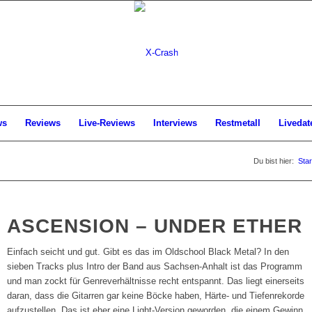
ws
Reviews
Live-Reviews
Interviews
Restmetall
Livedat
Du bist hier:
Star
ASCENSION – UNDER ETHER
Einfach seicht und gut. Gibt es das im Oldschool Black Metal? In den
sieben Tracks plus Intro der Band aus Sachsen-Anhalt ist das Programm
und man zockt für Genreverhältnisse recht entspannt. Das liegt einerseits
daran, dass die Gitarren gar keine Böcke haben, Härte- und Tiefenrekorde
aufzustellen. Das ist eher eine Light-Version geworden, die einem Gewinn