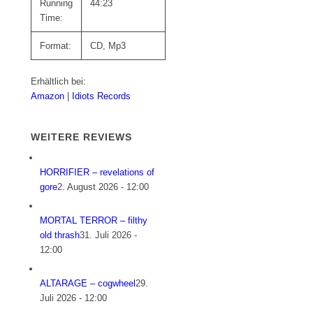
Running
44:23
Time:
Format:
CD, Mp3
Erhältlich bei:
Amazon
|
Idiots Records
WEITERE REVIEWS
HORRIFIER – revelations of
gore
2. August 2026 - 12:00
MORTAL TERROR – filthy
old thrash
31. Juli 2026 -
12:00
ALTARAGE – cogwheel
29.
Juli 2026 - 12:00