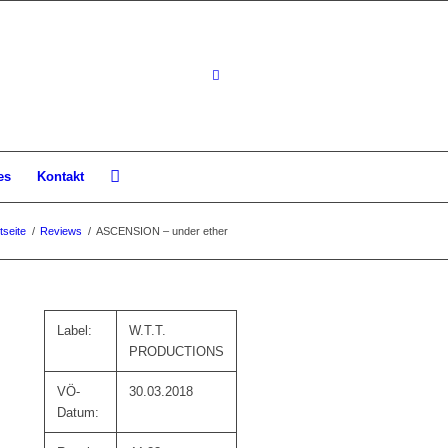
es
Kontakt
tseite
/
Reviews
/
ASCENSION – under ether
Label:
W.T.T.
PRODUCTIONS
VÖ-
30.03.2018
Datum: