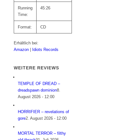
Running
45:26
Time:
Format:
CD
Erhältlich bei:
Amazon
|
Idiots Records
WEITERE REVIEWS
TEMPLE OF DREAD –
dreadspawn dominion
8.
August 2026 - 12:00
HORRIFIER – revelations of
gore
2. August 2026 - 12:00
MORTAL TERROR – filthy
old thrash
31. Juli 2026 -