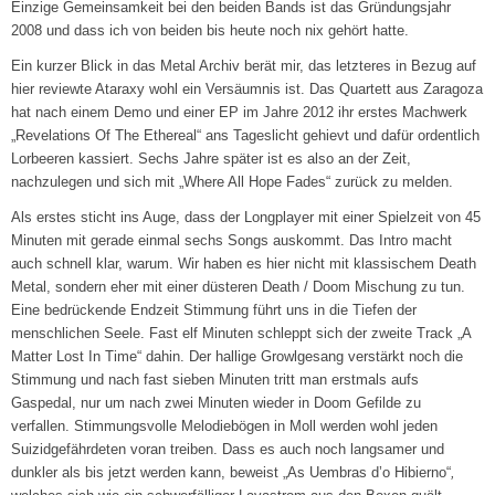
Einzige Gemeinsamkeit bei den beiden Bands ist das Gründungsjahr
2008 und dass ich von beiden bis heute noch nix gehört hatte.
Ein kurzer Blick in das Metal Archiv berät mir, das letzteres in Bezug auf
hier reviewte Ataraxy wohl ein Versäumnis ist. Das Quartett aus Zaragoza
hat nach einem Demo und einer EP im Jahre 2012 ihr erstes Machwerk
„Revelations Of The Ethereal“ ans Tageslicht gehievt und dafür ordentlich
Lorbeeren kassiert. Sechs Jahre später ist es also an der Zeit,
nachzulegen und sich mit „Where All Hope Fades“ zurück zu melden.
Als erstes sticht ins Auge, dass der Longplayer mit einer Spielzeit von 45
Minuten mit gerade einmal sechs Songs auskommt. Das Intro macht
auch schnell klar, warum. Wir haben es hier nicht mit klassischem Death
Metal, sondern eher mit einer düsteren Death / Doom Mischung zu tun.
Eine bedrückende Endzeit Stimmung führt uns in die Tiefen der
menschlichen Seele. Fast elf Minuten schleppt sich der zweite Track „A
Matter Lost In Time“ dahin. Der hallige Growlgesang verstärkt noch die
Stimmung und nach fast sieben Minuten tritt man erstmals aufs
Gaspedal, nur um nach zwei Minuten wieder in Doom Gefilde zu
verfallen. Stimmungsvolle Melodiebögen in Moll werden wohl jeden
Suizidgefährdeten voran treiben. Dass es auch noch langsamer und
dunkler als bis jetzt werden kann, beweist „As Uembras d’o Hibierno“
,