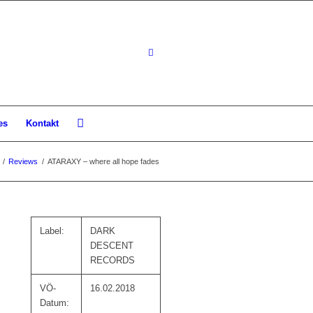
es
Kontakt
/
Reviews
/
ATARAXY – where all hope fades
Label:
DARK
DESCENT
RECORDS
VÖ-
16.02.2018
Datum: