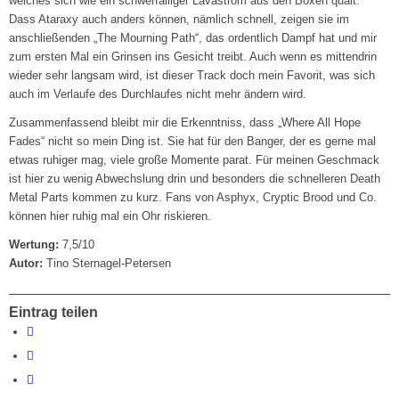
welches sich wie ein schwerfälliger Lavastrom aus den Boxen quält.
Dass Ataraxy auch anders können, nämlich schnell, zeigen sie im
anschließenden „The Mourning Path“, das ordentlich Dampf hat und mir
zum ersten Mal ein Grinsen ins Gesicht treibt. Auch wenn es mittendrin
wieder sehr langsam wird, ist dieser Track doch mein Favorit, was sich
auch im Verlaufe des Durchlaufes nicht mehr ändern wird.
Zusammenfassend bleibt mir die Erkenntniss, dass „Where All Hope
Fades“ nicht so mein Ding ist. Sie hat für den Banger, der es gerne mal
etwas ruhiger mag, viele große Momente parat. Für meinen Geschmack
ist hier zu wenig Abwechslung drin und besonders die schnelleren Death
Metal Parts kommen zu kurz. Fans von Asphyx, Cryptic Brood und Co.
können hier ruhig mal ein Ohr riskieren.
Wertung:
7,5/10
Autor:
Tino Sternagel-Petersen
Eintrag teilen