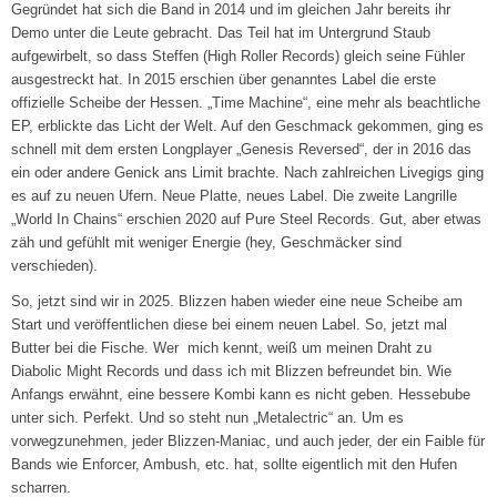
Gegründet hat sich die Band in 2014 und im gleichen Jahr bereits ihr
Demo unter die Leute gebracht. Das Teil hat im Untergrund Staub
aufgewirbelt, so dass Steffen (High Roller Records) gleich seine Fühler
ausgestreckt hat. In 2015 erschien über genanntes Label die erste
offizielle Scheibe der Hessen. „Time Machine“, eine mehr als beachtliche
EP, erblickte das Licht der Welt. Auf den Geschmack gekommen, ging es
schnell mit dem ersten Longplayer „Genesis Reversed“, der in 2016 das
ein oder andere Genick ans Limit brachte. Nach zahlreichen Livegigs ging
es auf zu neuen Ufern. Neue Platte, neues Label. Die zweite Langrille
„World In Chains“ erschien 2020 auf Pure Steel Records. Gut, aber etwas
zäh und gefühlt mit weniger Energie (hey, Geschmäcker sind
verschieden).
So, jetzt sind wir in 2025. Blizzen haben wieder eine neue Scheibe am
Start und veröffentlichen diese bei einem neuen Label. So, jetzt mal
Butter bei die Fische. Wer mich kennt, weiß um meinen Draht zu
Diabolic Might Records und dass ich mit Blizzen befreundet bin. Wie
Anfangs erwähnt, eine bessere Kombi kann es nicht geben. Hessebube
unter sich. Perfekt. Und so steht nun „Metalectric“ an. Um es
vorwegzunehmen, jeder Blizzen-Maniac, und auch jeder, der ein Faible für
Bands wie Enforcer, Ambush, etc. hat, sollte eigentlich mit den Hufen
scharren.