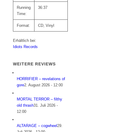
Running
36:37
Time:
Format:
CD, Vinyl
Erhältlich bei:
Idiots Records
WEITERE REVIEWS
HORRIFIER – revelations of
gore
2. August 2026 - 12:00
MORTAL TERROR – filthy
old thrash
31. Juli 2026 -
12:00
ALTARAGE – cogwheel
29.
Juli 2026 - 12:00