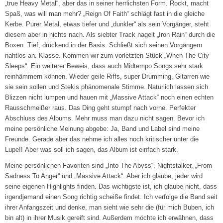
„true Heavy Metal“, aber das in seiner herrlichsten Form. Rockt, macht
Spaß, was will man mehr? „Reign Of Faith“ schlägt fast in die gleiche
Kerbe. Purer Metal, etwas tiefer und „dunkler“ als sein Vorgänger, steht
diesem aber in nichts nach. Als siebter Track nagelt „Iron Rain“ durch die
Boxen. Tief, drückend in der Basis. Schließt sich seinen Vorgängern
nahtlos an. Klasse. Kommen wir zum vorletzten Stück „When The City
Sleeps“. Ein weiterer Beweis, dass auch Midtempo Songs sehr stark
reinhämmern können. Wieder geile Riffs, super Drumming, Gitarren wie
sie sein sollen und Stekis phänomenale Stimme. Natürlich lassen sich
Blizzen nicht lumpen und hauen mit „Massive Attack“ noch einen echten
Rausschmeißer raus. Das Ding geht stumpf nach vorne. Perfekter
Abschluss des Albums. Mehr muss man dazu nicht sagen. Bevor ich
meine persönliche Meinung abgebe: Ja, Band und Label sind meine
Freunde. Gerade aber das nehme ich alles noch kritischer unter die
Lupe!! Aber was soll ich sagen, das Album ist einfach stark.
Meine persönlichen Favoriten sind „Into The Abyss“, Nightstalker, „From
Sadness To Anger“ und „Massive Attack“. Aber ich glaube, jeder wird
seine eigenen Highlights finden. Das wichtigste ist, ich glaube nicht, dass
irgendjemand einen Song richtig scheiße findet. Ich verfolge die Band seit
ihrer Anfangszeit und denke, man sieht wie sehr die (für mich Buben, ich
bin alt) in ihrer Musik gereift sind. Außerdem möchte ich erwähnen, dass