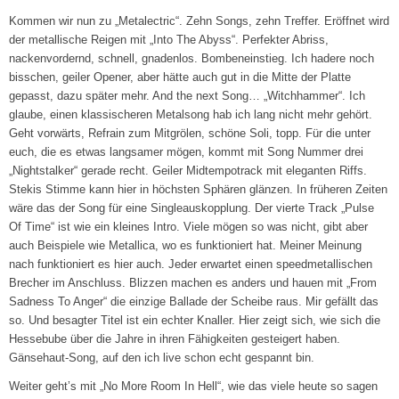
Kommen wir nun zu „Metalectric“. Zehn Songs, zehn Treffer. Eröffnet wird
der metallische Reigen mit „Into The Abyss“. Perfekter Abriss,
nackenvordernd, schnell, gnadenlos. Bombeneinstieg. Ich hadere noch
bisschen, geiler Opener, aber hätte auch gut in die Mitte der Platte
gepasst, dazu später mehr. And the next Song… „Witchhammer“. Ich
glaube, einen klassischeren Metalsong hab ich lang nicht mehr gehört.
Geht vorwärts, Refrain zum Mitgrölen, schöne Soli, topp. Für die unter
euch, die es etwas langsamer mögen, kommt mit Song Nummer drei
„Nightstalker“ gerade recht. Geiler Midtempotrack mit eleganten Riffs.
Stekis Stimme kann hier in höchsten Sphären glänzen. In früheren Zeiten
wäre das der Song für eine Singleauskopplung. Der vierte Track „Pulse
Of Time“ ist wie ein kleines Intro. Viele mögen so was nicht, gibt aber
auch Beispiele wie Metallica, wo es funktioniert hat. Meiner Meinung
nach funktioniert es hier auch. Jeder erwartet einen speedmetallischen
Brecher im Anschluss. Blizzen machen es anders und hauen mit „From
Sadness To Anger“ die einzige Ballade der Scheibe raus. Mir gefällt das
so. Und besagter Titel ist ein echter Knaller. Hier zeigt sich, wie sich die
Hessebube über die Jahre in ihren Fähigkeiten gesteigert haben.
Gänsehaut-Song, auf den ich live schon echt gespannt bin.
Weiter geht’s mit „No More Room In Hell“, wie das viele heute so sagen