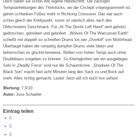
Doch haben sie schon ihre eigene Handschrift. Die zackigen
Tempoanhebungen des Titelstücks, wo der Circlepit vorprogrammiert ist,
gehen schlanken Fußes mehr in Richtung Crossover. Das war auch
schon gleich der Kritikpunkt, sonst ist nämlich alles nach des
Oldschoolers Geschmack. Für „At The Devils Left Hand“ wird geholzt,
gedroschen, getrieben und gebollert. „Wolves Of The Warcursed Earth“
schießt mit doppelt so schnellen Drums los wie „Overkill“ von Motörhead.
Überhaupt haben die rumpelig dumpfen Drums viele Ideen und
beherrschen es glücklicherweise, Wellen von hohen Tempi auch ohne
Doublebass vorgeben zu können. So Kleinigkeiten wie ein ausgiebiges
Solo in „Deadly Force“ sind nur die Schaumkrone. „Shadows Of The
Black Sun“ macht fast acht Minuten lang den Sack zu und Bock auf
mehr. Alles richtig gemacht, Leute! Jetzt will ich euch live sehen!
Wertung:
7,5/10
Autor:
Joxe Schaefer
Eintrag teilen