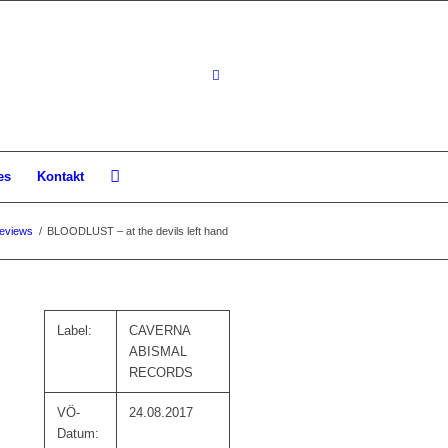
es
Kontakt
eviews
/
BLOODLUST – at the devils left hand
Label:
CAVERNA
ABISMAL
RECORDS
VÖ-
24.08.2017
Datum: