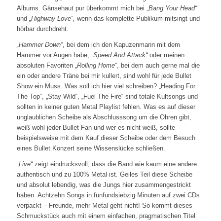
Albums. Gänsehaut pur überkommt mich bei „
Bang Your Head“
und
„Highway Love“,
wenn das komplette Publikum mitsingt und
hörbar durchdreht.
„Hammer Down“
, bei dem ich den Kapuzenmann mit dem
Hammer vor Augen habe, „
Speed And Attack“
oder meinen
absoluten Favoriten „
Rolling Home“
, bei dem auch gerne mal die
ein oder andere Träne bei mir kullert, sind wohl für jede Bullet
Show ein Muss. Was soll ich hier viel schreiben? „Heading For
The Top“, „Stay Wild“, „Fuel The Fire“ sind totale Kultsongs und
sollten in keiner guten Metal Playlist fehlen. Was es auf dieser
unglaublichen Scheibe als Abschlusssong um die Ohren gibt,
weiß wohl jeder Bullet Fan und wer es nicht weiß, sollte
beispielsweise mit dem Kauf dieser Scheibe oder dem Besuch
eines Bullet Konzert seine Wissenslücke schließen.
„Live“
zeigt eindrucksvoll, dass die Band wie kaum eine andere
authentisch und zu 100% Metal ist. Geiles Teil diese Scheibe
und absolut lebendig, was die Jungs hier zusammengestrickt
haben. Achtzehn Songs in fünfundsiebzig Minuten auf zwei CDs
verpackt – Freunde, mehr Metal geht nicht! So kommt dieses
Schmuckstück auch mit einem einfachen, pragmatischen Titel