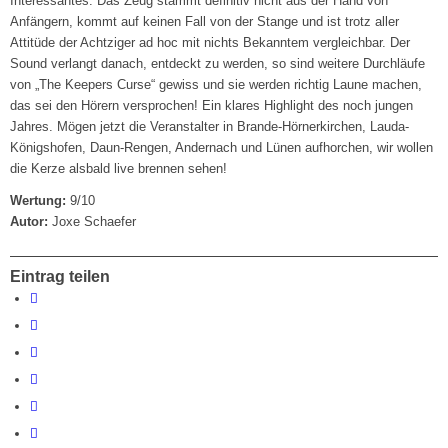
Interessantes. Das Zeug stammt definitiv nicht aus der Hand von
Anfängern, kommt auf keinen Fall von der Stange und ist trotz aller
Attitüde der Achtziger ad hoc mit nichts Bekanntem vergleichbar. Der
Sound verlangt danach, entdeckt zu werden, so sind weitere Durchläufe
von „The Keepers Curse“ gewiss und sie werden richtig Laune machen,
das sei den Hörern versprochen! Ein klares Highlight des noch jungen
Jahres. Mögen jetzt die Veranstalter in Brande-Hörnerkirchen, Lauda-
Königshofen, Daun-Rengen, Andernach und Lünen aufhorchen, wir wollen
die Kerze alsbald live brennen sehen!
Wertung:
9/10
Autor:
Joxe Schaefer
Eintrag teilen