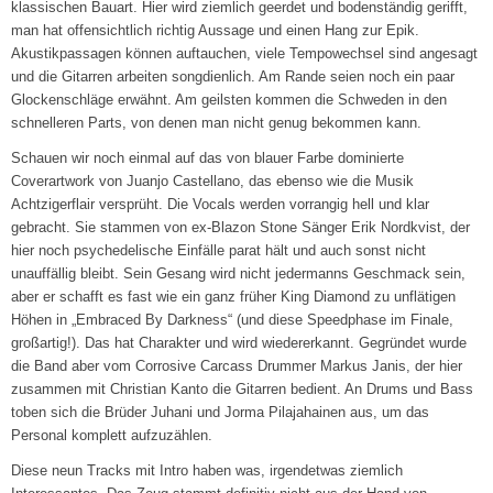
klassischen Bauart. Hier wird ziemlich geerdet und bodenständig gerifft,
man hat offensichtlich richtig Aussage und einen Hang zur Epik.
Akustikpassagen können auftauchen, viele Tempowechsel sind angesagt
und die Gitarren arbeiten songdienlich. Am Rande seien noch ein paar
Glockenschläge erwähnt. Am geilsten kommen die Schweden in den
schnelleren Parts, von denen man nicht genug bekommen kann.
Schauen wir noch einmal auf das von blauer Farbe dominierte
Coverartwork von Juanjo Castellano, das ebenso wie die Musik
Achtzigerflair versprüht. Die Vocals werden vorrangig hell und klar
gebracht. Sie stammen von ex-Blazon Stone Sänger Erik Nordkvist, der
hier noch psychedelische Einfälle parat hält und auch sonst nicht
unauffällig bleibt. Sein Gesang wird nicht jedermanns Geschmack sein,
aber er schafft es fast wie ein ganz früher King Diamond zu unflätigen
Höhen in „Embraced By Darkness“ (und diese Speedphase im Finale,
großartig!). Das hat Charakter und wird wiedererkannt. Gegründet wurde
die Band aber vom Corrosive Carcass Drummer Markus Janis, der hier
zusammen mit Christian Kanto die Gitarren bedient. An Drums und Bass
toben sich die Brüder Juhani und Jorma Pilajahainen aus, um das
Personal komplett aufzuzählen.
Diese neun Tracks mit Intro haben was, irgendetwas ziemlich