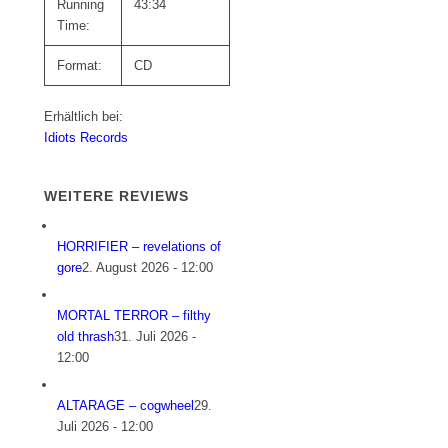
Running
43:34
Time:
Format:
CD
Erhältlich bei:
Idiots Records
WEITERE REVIEWS
HORRIFIER – revelations of
gore
2. August 2026 - 12:00
MORTAL TERROR – filthy
old thrash
31. Juli 2026 -
12:00
ALTARAGE – cogwheel
29.
Juli 2026 - 12:00