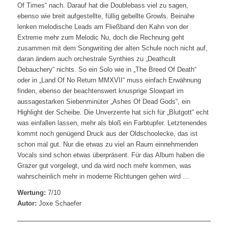
Of Times“ nach. Darauf hat die Doublebass viel zu sagen,
ebenso wie breit aufgestellte, füllig gebellte Growls. Beinahe
lenken melodische Leads am Fließband den Kahn von der
Extreme mehr zum Melodic Nu, doch die Rechnung geht
zusammen mit dem Songwriting der alten Schule noch nicht auf,
daran ändern auch orchestrale Synthies zu „Deathcult
Debauchery“ nichts. So ein Solo wie in „The Breed Of Death“
oder in „Land Of No Return MMXVII“ muss einfach Erwähnung
finden, ebenso der beachtenswert knusprige Slowpart im
aussagestarken Siebenminüter „Ashes Of Dead Gods“, ein
Highlight der Scheibe. Die Unverzerrte hat sich für „Blutgott“ echt
was einfallen lassen, mehr als bloß ein Farbtupfer. Letztenendes
kommt noch genügend Druck aus der Oldschoolecke, das ist
schon mal gut. Nur die etwas zu viel an Raum einnehmenden
Vocals sind schon etwas überpräsent. Für das Album haben die
Grazer gut vorgelegt, und da wird noch mehr kommen, was
wahrscheinlich mehr in moderne Richtungen gehen wird …
Wertung:
7/10
Autor:
Joxe Schaefer