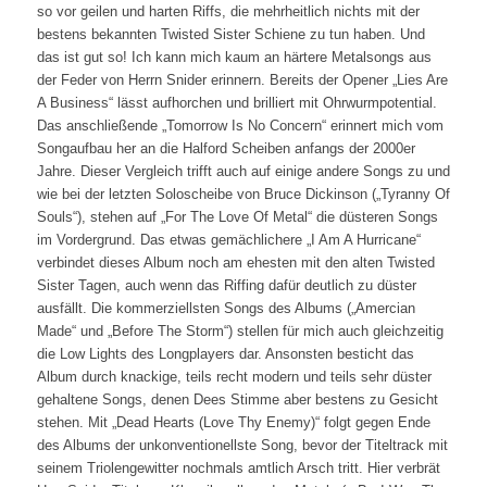
so vor geilen und harten Riffs, die mehrheitlich nichts mit der
bestens bekannten Twisted Sister Schiene zu tun haben. Und
das ist gut so! Ich kann mich kaum an härtere Metalsongs aus
der Feder von Herrn Snider erinnern. Bereits der Opener „Lies Are
A Business“ lässt aufhorchen und brilliert mit Ohrwurmpotential.
Das anschließende „Tomorrow Is No Concern“ erinnert mich vom
Songaufbau her an die Halford Scheiben anfangs der 2000er
Jahre. Dieser Vergleich trifft auch auf einige andere Songs zu und
wie bei der letzten Soloscheibe von Bruce Dickinson („Tyranny Of
Souls“), stehen auf „For The Love Of Metal“ die düsteren Songs
im Vordergrund. Das etwas gemächlichere „I Am A Hurricane“
verbindet dieses Album noch am ehesten mit den alten Twisted
Sister Tagen, auch wenn das Riffing dafür deutlich zu düster
ausfällt. Die kommerziellsten Songs des Albums („Amercian
Made“ und „Before The Storm“) stellen für mich auch gleichzeitig
die Low Lights des Longplayers dar. Ansonsten besticht das
Album durch knackige, teils recht modern und teils sehr düster
gehaltene Songs, denen Dees Stimme aber bestens zu Gesicht
stehen. Mit „Dead Hearts (Love Thy Enemy)“ folgt gegen Ende
des Albums der unkonventionellste Song, bevor der Titeltrack mit
seinem Triolengewitter nochmals amtlich Arsch tritt. Hier verbrät