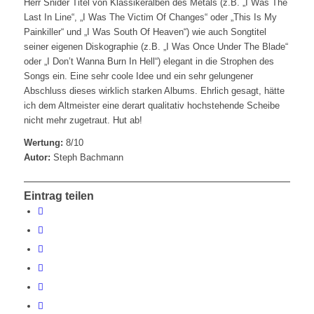
Herr Snider Titel von Klassikeralben des Metals (z.B. „I Was The
Last In Line“, „I Was The Victim Of Changes“ oder „This Is My
Painkiller“ und „I Was South Of Heaven“) wie auch Songtitel
seiner eigenen Diskographie (z.B. „I Was Once Under The Blade“
oder „I Don’t Wanna Burn In Hell“) elegant in die Strophen des
Songs ein. Eine sehr coole Idee und ein sehr gelungener
Abschluss dieses wirklich starken Albums. Ehrlich gesagt, hätte
ich dem Altmeister eine derart qualitativ hochstehende Scheibe
nicht mehr zugetraut. Hut ab!
Wertung:
8/10
Autor:
Steph Bachmann
Eintrag teilen