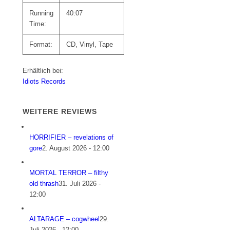
Running
40:07
Time:
Format:
CD, Vinyl, Tape
Erhältlich bei:
Idiots Records
WEITERE REVIEWS
HORRIFIER – revelations of
gore
2. August 2026 - 12:00
MORTAL TERROR – filthy
old thrash
31. Juli 2026 -
12:00
ALTARAGE – cogwheel
29.
Juli 2026 - 12:00