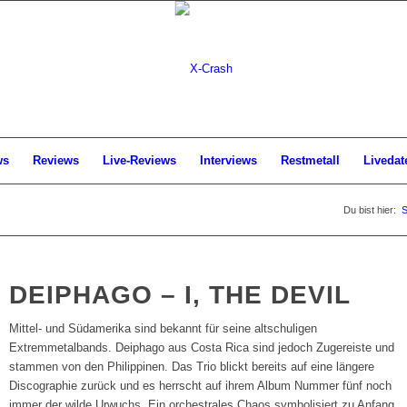
ws
Reviews
Live-Reviews
Interviews
Restmetall
Livedat
Du bist hier:
S
DEIPHAGO – I, THE DEVIL
Mittel- und Südamerika sind bekannt für seine altschuligen
Extremmetalbands. Deiphago aus Costa Rica sind jedoch Zugereiste und
stammen von den Philippinen. Das Trio blickt bereits auf eine längere
Discographie zurück und es herrscht auf ihrem Album Nummer fünf noch
immer der wilde Urwuchs. Ein orchestrales Chaos symbolisiert zu Anfang