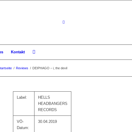
es
Kontakt
tartseite
/
Reviews
/
DEIPHAGO – i, the devil
Label:
HELLS
HEADBANGERS
RECORDS
VÖ-
30.04.2019
Datum: