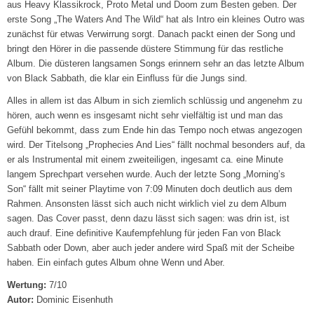
aus Heavy Klassikrock, Proto Metal und Doom zum Besten geben. Der
erste Song „The Waters And The Wild“ hat als Intro ein kleines Outro was
zunächst für etwas Verwirrung sorgt. Danach packt einen der Song und
bringt den Hörer in die passende düstere Stimmung für das restliche
Album. Die düsteren langsamen Songs erinnern sehr an das letzte Album
von Black Sabbath, die klar ein Einfluss für die Jungs sind.
Alles in allem ist das Album in sich ziemlich schlüssig und angenehm zu
hören, auch wenn es insgesamt nicht sehr vielfältig ist und man das
Gefühl bekommt, dass zum Ende hin das Tempo noch etwas angezogen
wird. Der Titelsong „Prophecies And Lies“ fällt nochmal besonders auf, da
er als Instrumental mit einem zweiteiligen, ingesamt ca. eine Minute
langem Sprechpart versehen wurde. Auch der letzte Song „Morning’s
Son“ fällt mit seiner Playtime von 7:09 Minuten doch deutlich aus dem
Rahmen. Ansonsten lässt sich auch nicht wirklich viel zu dem Album
sagen. Das Cover passt, denn dazu lässt sich sagen: was drin ist, ist
auch drauf. Eine definitive Kaufempfehlung für jeden Fan von Black
Sabbath oder Down, aber auch jeder andere wird Spaß mit der Scheibe
haben. Ein einfach gutes Album ohne Wenn und Aber.
Wertung:
7/10
Autor:
Dominic Eisenhuth