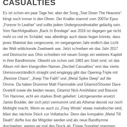
CASUALTIES
Es ist schon ein paar Tage her, aber der Song „Tear Down The Heavens“
klingt noch immer in den Ohren. Der Knaller stammt vom 2007er Epos
„Forever In Leather“ und sollte jedem Undergroundmetaller geläufig sein.
Vom Nachfolgealbum „Back In Bondage“ aus 2016 ist dagegen gar nicht
mehr so viel im Schädel, was allerdings auch daran liegen könnte, dass
jenes Material das vergessene, im vergangenen Jahr endlich das Licht
der Welt erblickende Zweitwerk war. Jetzt schreiben wir das Jahr 2017
und Destructor aus Ohio schreiben mit neuen Songs ein weiteres Kapitel
in ihrer Bandhistorie. Obwohl sie schon seit 1983 am Start sind, ist das
Album mit dem klangvollen Namen „Decibel Casualties“ erst das vierte.
Unmissverständlich straight und eingängig gibt das Opening-Triple mit
„Restore Chaos“, „Keep The Faith“ und „Metal Spike Deep“ auf die
Omme. Da haben Drummer Matt Flammable und Gitarrist/Shouter Dave
Overkill sowie die beiden neuen, Gitarrist Nick Annihilator und Bassist
Tim Hammer, echt ein starkes Brett geliefert. Letztgenannter ersetzt
Jamie Boulder, der sich jetzt vermummt und als Athenar derzeit nur noch
Midnight macht. Wenn es auch zu „Firey Winds“ etwas melodischer wird,
bläst das nächste Stück zur Vollattacke. Denn das kompakte „Metal Till
Death“ dürfte live der Mitgröler werden und als neue Bandhymne
durchgehen, warten wir mal den Druck ab. Einige Songtitel stammen