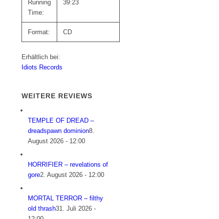
Running
39:23
Time:
Format:
CD
Erhältlich bei:
Idiots Records
WEITERE REVIEWS
TEMPLE OF DREAD –
dreadspawn dominion
8.
August 2026 - 12:00
HORRIFIER – revelations of
gore
2. August 2026 - 12:00
MORTAL TERROR – filthy
old thrash
31. Juli 2026 -
12:00