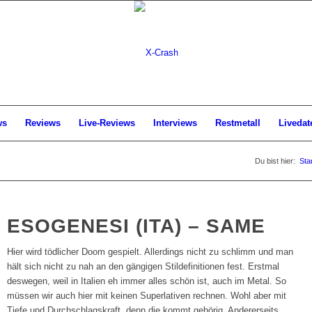
ws
Reviews
Live-Reviews
Interviews
Restmetall
Livedat
Du bist hier:
Sta
ESOGENESI (ITA) – SAME
Hier wird tödlicher Doom gespielt. Allerdings nicht zu schlimm und man
hält sich nicht zu nah an den gängigen Stildefinitionen fest. Erstmal
deswegen, weil in Italien eh immer alles schön ist, auch im Metal. So
müssen wir auch hier mit keinen Superlativen rechnen. Wohl aber mit
Tiefe und Durchschlagskraft, denn die kommt gehörig. Andererseits