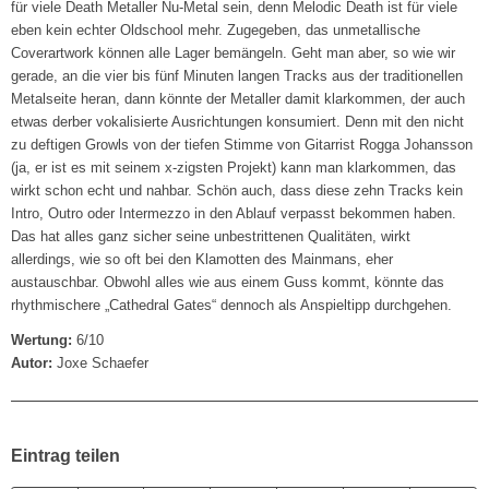
für viele Death Metaller Nu-Metal sein, denn Melodic Death ist für viele
eben kein echter Oldschool mehr. Zugegeben, das unmetallische
Coverartwork können alle Lager bemängeln. Geht man aber, so wie wir
gerade, an die vier bis fünf Minuten langen Tracks aus der traditionellen
Metalseite heran, dann könnte der Metaller damit klarkommen, der auch
etwas derber vokalisierte Ausrichtungen konsumiert. Denn mit den nicht
zu deftigen Growls von der tiefen Stimme von Gitarrist Rogga Johansson
(ja, er ist es mit seinem x-zigsten Projekt) kann man klarkommen, das
wirkt schon echt und nahbar. Schön auch, dass diese zehn Tracks kein
Intro, Outro oder Intermezzo in den Ablauf verpasst bekommen haben.
Das hat alles ganz sicher seine unbestrittenen Qualitäten, wirkt
allerdings, wie so oft bei den Klamotten des Mainmans, eher
austauschbar. Obwohl alles wie aus einem Guss kommt, könnte das
rhythmischere „Cathedral Gates“ dennoch als Anspieltipp durchgehen.
Wertung:
6/10
Autor:
Joxe Schaefer
Eintrag teilen