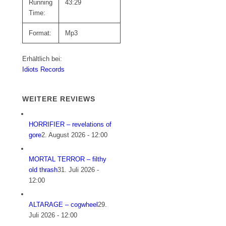
Running
43:29
Time:
Format:
Mp3
Erhältlich bei:
Idiots Records
WEITERE REVIEWS
HORRIFIER – revelations of
gore
2. August 2026 - 12:00
MORTAL TERROR – filthy
old thrash
31. Juli 2026 -
12:00
ALTARAGE – cogwheel
29.
Juli 2026 - 12:00