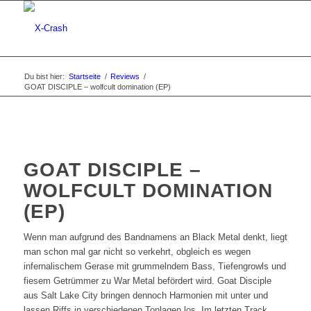
Du bist hier:
Startseite
/
Reviews
/
GOAT DISCIPLE – wolfcult domination (EP)
GOAT DISCIPLE –
WOLFCULT DOMINATION
(EP)
Wenn man aufgrund des Bandnamens an Black Metal denkt, liegt
man schon mal gar nicht so verkehrt, obgleich es wegen
infernalischem Gerase mit grummelndem Bass, Tiefengrowls und
fiesem Getrümmer zu War Metal befördert wird. Goat Disciple
aus Salt Lake City bringen dennoch Harmonien mit unter und
lassen Riffs in verschiedenen Tonlagen los. Im letzten Track