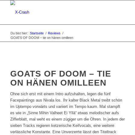
Du bist hier:
Startseite
/
Reviews
/
GOATS OF DOOM – tie on hänen omilleen
GOATS OF DOOM – TIE
ON HÄNEN OMILLEEN
Ohne sich erst mit einem Intro aufzuhalten, legen die fünf
Facepaintings aus Nivala los. Ihr kalter Black Metal treibt schön
im Uptempo vorwärts und variiert im Tempo kaum. Mal stampft
es wie in „Sinne Mihin Valheet Ei Yllä“ etwas melodischer aufs
Zifferblatt, mal weht es einem zügiger um die Ohren. In jedem der
sieben Tracks regieren ketzerische Keifvocals, eine weitere
verlässliche Konstante. Eine Unverzerrte lässt den Titeltrack