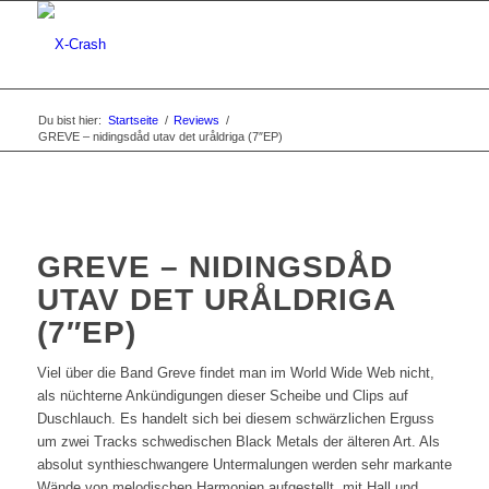
Du bist hier:
Startseite
/
Reviews
/
GREVE – nidingsdåd utav det uråldriga (7″EP)
GREVE – NIDINGSDÅD
UTAV DET URÅLDRIGA
(7″EP)
Viel über die Band Greve findet man im World Wide Web nicht,
als nüchterne Ankündigungen dieser Scheibe und Clips auf
Duschlauch. Es handelt sich bei diesem schwärzlichen Erguss
um zwei Tracks schwedischen Black Metals der älteren Art. Als
absolut synthieschwangere Untermalungen werden sehr markante
Wände von melodischen Harmonien aufgestellt, mit Hall und