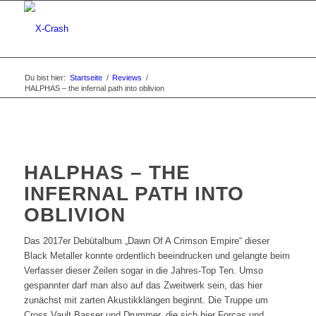
Du bist hier:
Startseite
/
Reviews
/
HALPHAS – the infernal path into oblivion
HALPHAS – THE
INFERNAL PATH INTO
OBLIVION
Das 2017er Debütalbum „Dawn Of A Crimson Empire“ dieser
Black Metaller konnte ordentlich beeindrucken und gelangte beim
Verfasser dieser Zeilen sogar in die Jahres-Top Ten. Umso
gespannter darf man also auf das Zweitwerk sein, das hier
zunächst mit zarten Akustikklängen beginnt. Die Truppe um
Cross Vault Basser und Drummer, die sich hier Forcas und