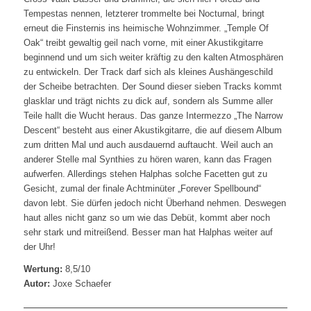
Tempestas nennen, letzterer trommelte bei Nocturnal, bringt
erneut die Finsternis ins heimische Wohnzimmer. „Temple Of
Oak“ treibt gewaltig geil nach vorne, mit einer Akustikgitarre
beginnend und um sich weiter kräftig zu den kalten Atmosphären
zu entwickeln. Der Track darf sich als kleines Aushängeschild
der Scheibe betrachten. Der Sound dieser sieben Tracks kommt
glasklar und trägt nichts zu dick auf, sondern als Summe aller
Teile hallt die Wucht heraus. Das ganze Intermezzo „The Narrow
Descent“ besteht aus einer Akustikgitarre, die auf diesem Album
zum dritten Mal und auch ausdauernd auftaucht. Weil auch an
anderer Stelle mal Synthies zu hören waren, kann das Fragen
aufwerfen. Allerdings stehen Halphas solche Facetten gut zu
Gesicht, zumal der finale Achtminüter „Forever Spellbound“
davon lebt. Sie dürfen jedoch nicht Überhand nehmen. Deswegen
haut alles nicht ganz so um wie das Debüt, kommt aber noch
sehr stark und mitreißend. Besser man hat Halphas weiter auf
der Uhr!
Wertung:
8,5/10
Autor:
Joxe Schaefer